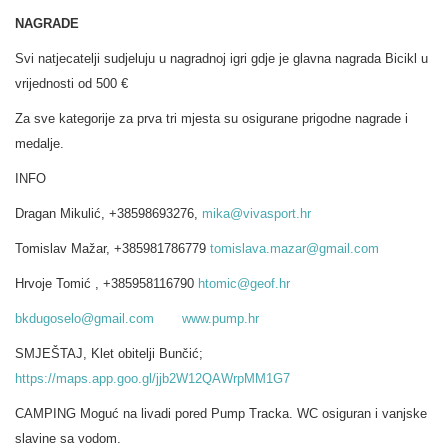
NAGRADE
Svi natjecatelji sudjeluju u nagradnoj igri gdje je glavna nagrada Bicikl u
vrijednosti od 500 €
Za sve kategorije za prva tri mjesta su osigurane prigodne nagrade i
medalje.
INFO
Dragan Mikulić, +38598693276,
mika@vivasport.hr
Tomislav Mažar, +385981786779
tomislava.mazar@gmail.com
Hrvoje Tomić , +385958116790
htomic@geof.hr
bkdugoselo@gmail.com
www.pump.hr
SMJEŠTAJ, Klet obitelji Bunčić;
https://maps.app.goo.gl/jjb2W12QAWrpMM1G7
CAMPING Moguć na livadi pored Pump Tracka. WC osiguran i vanjske
slavine sa vodom.