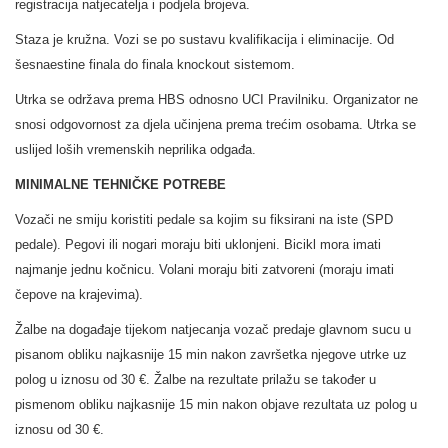
registracija natjecatelja i podjela brojeva.
Staza je kružna. Vozi se po sustavu kvalifikacija i eliminacije. Od
šesnaestine finala do finala knockout sistemom.
Utrka se održava prema HBS odnosno UCI Pravilniku. Organizator ne
snosi odgovornost za djela učinjena prema trećim osobama. Utrka se
uslijed loših vremenskih neprilika odgađa.
MINIMALNE TEHNIČKE POTREBE
Vozači ne smiju koristiti pedale sa kojim su fiksirani na iste (SPD
pedale). Pegovi ili nogari moraju biti uklonjeni. Bicikl mora imati
najmanje jednu kočnicu. Volani moraju biti zatvoreni (moraju imati
čepove na krajevima).
Žalbe na događaje tijekom natjecanja vozač predaje glavnom sucu u
pisanom obliku najkasnije 15 min nakon završetka njegove utrke uz
polog u iznosu od 30 €. Žalbe na rezultate prilažu se također u
pismenom obliku najkasnije 15 min nakon objave rezultata uz polog u
iznosu od 30 €.