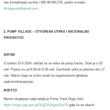
nas kontaktirajte na broj +385 98 693 276, putem e-maila:
bkdugoselo@gmail.com
.
2. PUMP VILLAGE – OTVORENA UTRKA I NACIONALNO
PRVENSTVO
DATUM
U subotu 15.6.2024. održati će se utrka na pump tracku. Start je u 10
sati. Prijave su od 8:30 do 9:30 sati. Završetak utrke je planiran oko 17
sati. Nakon čega se može ostati na organiziranom gledanju
utakmice/kampiranju.
MJESTO
Mjesto okupljanja natjecatelja je Pump Track Dugo Selo
https://maps.app.goo.gl/FEgZ2iQVgnuf2aeT8
gdje će se obaviti