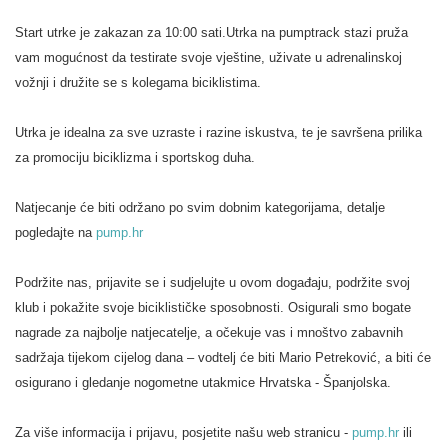
Start utrke je zakazan za 10:00 sati.Utrka na pumptrack stazi pruža
vam mogućnost da testirate svoje vještine, uživate u adrenalinskoj
vožnji i družite se s kolegama biciklistima.
Utrka je idealna za sve uzraste i razine iskustva, te je savršena prilika
za promociju biciklizma i sportskog duha.
Natjecanje će biti održano po svim dobnim kategorijama, detalje
pogledajte na
pump.hr
Podržite nas, prijavite se i sudjelujte u ovom događaju, podržite svoj
klub i pokažite svoje biciklističke sposobnosti. Osigurali smo bogate
nagrade za najbolje natjecatelje, a očekuje vas i mnoštvo zabavnih
sadržaja tijekom cijelog dana – vodtelj će biti Mario Petreković, a biti će
osigurano i gledanje nogometne utakmice Hrvatska - Španjolska.
Za više informacija i prijavu, posjetite našu web stranicu -
pump.hr
ili