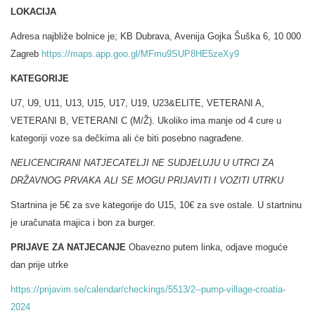
LOKACIJA
Adresa najbliže bolnice je; KB Dubrava, Avenija Gojka Šuška 6, 10 000
Zagreb
https://maps.app.goo.gl/MFmu9SUP8HE5zeXy9
KATEGORIJE
U7, U9, U11, U13, U15, U17, U19, U23&ELITE, VETERANI A,
VETERANI B, VETERANI C (M/Ž). Ukoliko ima manje od 4 cure u
kategoriji voze sa dečkima ali će biti posebno nagrađene.
NELICENCIRANI NATJECATELJI NE SUDJELUJU U UTRCI ZA
DRŽAVNOG PRVAKA ALI SE MOGU PRIJAVITI I VOZITI UTRKU
Startnina je 5€ za sve kategorije do U15, 10€ za sve ostale. U startninu
je uračunata majica i bon za burger.
PRIJAVE ZA NATJECANJE
Obavezno putem linka, odjave moguće
dan prije utrke
https://prijavim.se/calendar/checkings/5513/2--pump-village-croatia-
2024