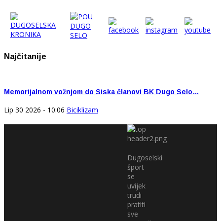
Najčitanije
Memorijalnom vožnjom do Siska članovi BK Dugo Selo…
Lip 30 2026 - 10:06
Biciklizam
Dugoselski
šport
se
uvijek
trudi
pratiti
sve