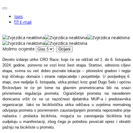
Ispis
E-mail
Molimo ocijenite
Deveto izdanje utrke CRO Race, koje će se održati od 1. do 6. listopada
2024. godine, ponovno se vozi kroz šest etapa. Startovi, odnosno ciljevi
etapa, svima su već dobro poznate lokacije – pitoreskni gradovi i regije
koji iščekuju domaće i strane natjecatelje i posjetitelje. U posljednjoj 6.
etapi, ove nedjelje 6. listopada, utrka prolazi kroz grad Dugo Selo i općinu
Brckovljani te će pri tome na glavnim prometnicama biti na snazi
privremena regulacija prometa. Ograničenje prometa na navedenim
dionicama vršit će se uz nazočnost djelatnika MUP-a i predstavnika
organizacije. Iako se biciklistička utrka održava u uvjetima normalnog
odvijanja prometa s povremenim zaustavljanjem prometa neposredno prije
nailaska i prolaska biciklista, moguća su zaostajanja biciklista koji
sudjeluju u manifestaciji, zbog čega je potrebno povećati oprez i obratiti
pažnju na bicikliste u prometu.