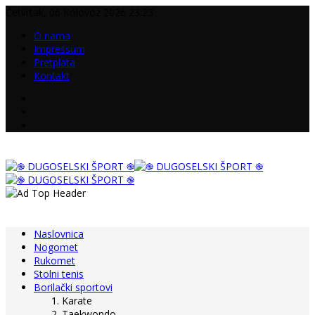
Četvrtak, 06 Kolovoz 2026 23:23
O nama
Impressum
Pretplata
Kontakt
Naslovnica
Nogomet
Rukomet
Stolni tenis
Borilački sportovi
Karate
Taekwondo