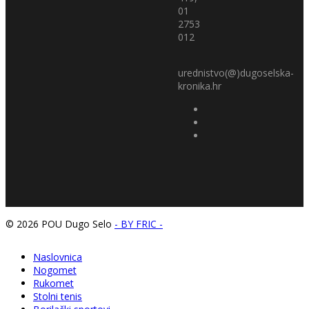
01
2753
012
urednistvo(@)dugoselska-
kronika.hr
© 2026 POU Dugo Selo
- BY FRIC -
Naslovnica
Nogomet
Rukomet
Stolni tenis