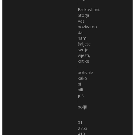
i
Brckovljani.
Stoga
Vas
pozivamo
da
nam
šaljete
svoje
vijesti,
kritike
i
pohvale
kako
bi
bili
još
i
bolji!
01
2753
419,