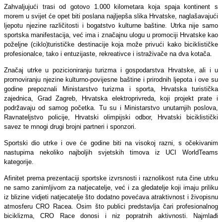
Zahvaljujući trasi od gotovo 1.000 kilometara koja spaja kontinent s
morem u svijet će opet biti poslana najljepša slika Hrvatske, naglašavajući
ljepotu njezine različitosti i bogatstvo kulturne baštine. Utrka nije samo
sportska manifestacija, već ima i značajnu ulogu u promociji Hrvatske kao
poželjne (ciklo)turističke destinacije koja može privući kako biciklističke
profesionalce, tako i entuzijaste, rekreativce i istraživače na dva kotača.
Značaj utrke u pozicioniranju turizma i gospodarstva Hrvatske, ali i u
promoviranju njezine kulturno-povijesne baštine i prirodnih ljepota i ove su
godine prepoznali Ministarstvo turizma i sporta, Hrvatska turistička
zajednica, Grad Zagreb, Hrvatska elektroprivreda, koji projekt prate i
podržavaju od samog početka. Tu su i Ministarstvo unutarnjih poslova,
Ravnateljstvo policije, Hrvatski olimpijski odbor, Hrvatski biciklistički
savez te mnogi drugi brojni partneri i sponzori.
Sportski dio utrke i ove će godine biti na visokoj razni, s očekivanim
nastupima nekoliko najboljih svjetskih timova iz UCI WorldTeams
kategorije.
Afinitet prema prezentaciji sportske izvrsnosti i raznolikost ruta čine utrku
ne samo zanimljivom za natjecatelje, već i za gledatelje koji imaju priliku
iz blizine vidjeti natjecatelje što dodatno povećava atraktivnost i živopisnu
atmosferu CRO Racea. Osim što publici predstavlja čari profesionalnog
biciklizma, CRO Race donosi i niz popratnih aktivnosti. Najmlađi