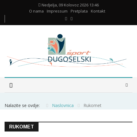
Nedjelja, 09 Kolovoz 2026 13:46
O nama
Impressum
Pretplata
Kontakt
Nalazite se ovdje:
Naslovnica
Rukomet
RUKOMET