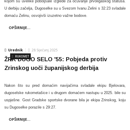
kojom su uvelike poboljšale izglede za očuvanje prvoligaškog statusa.
U derbiju začelja, Dugoselke su u Svezom Ivanu Zelini s 32:23 svladale
domaću Zelinu, osvojivši izuzetno važne bodove.
OPŠIRNIJE...
Urednik
28 Siječanj 2025
RUKOMET
ŽRK DUGO SELO '55: Pobjeda protiv
Zrinskog uoči županijskog derbija
Nakon što su pred domaćim navijačima svladale ekipu Bjelovara,
dugoselske rukometašice i u drugom domaćem nastupu u 2025. bile su
uspješne. Gost Gradske sportske dvorane bila je ekipa Zrinskog, koju
su Dugoselke porazile s 29:27.
OPŠIRNIJE...