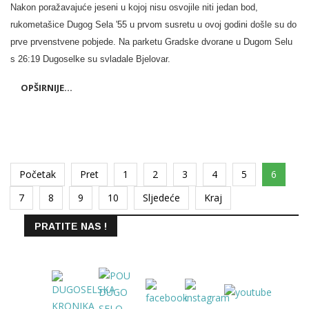
Nakon poražavajuće jeseni u kojoj nisu osvojile niti jedan bod,
rukometašice Dugog Sela '55 u prvom susretu u ovoj godini došle su do
prve prvenstvene pobjede. Na parketu Gradske dvorane u Dugom Selu
s 26:19 Dugoselke su svladale Bjelovar.
OPŠIRNIJE...
Početak
Pret
1
2
3
4
5
6
7
8
9
10
Sljedeće
Kraj
PRATITE NAS !