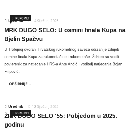
RUKOMET
Urednik
14 Siječanj 2025
MRK DUGO SELO: U osmini finala Kupa na
Bjelin Spačvu
U Trofejnoj dvorani Hrvatskog rukometnog saveza održan je ždrijeb
osmine finala Kupa za rukometašice i rukometaše. Ždrijeb su vodili
povjerenik za natjecanje HRS-a Ante Ančić i voditelj natjecanja Bojan
Filipović.
OPŠIRNIJE...
Urednik
12 Siječanj 2025
RUKOMET
ŽRK DUGO SELO '55: Pobjedom u 2025.
godinu