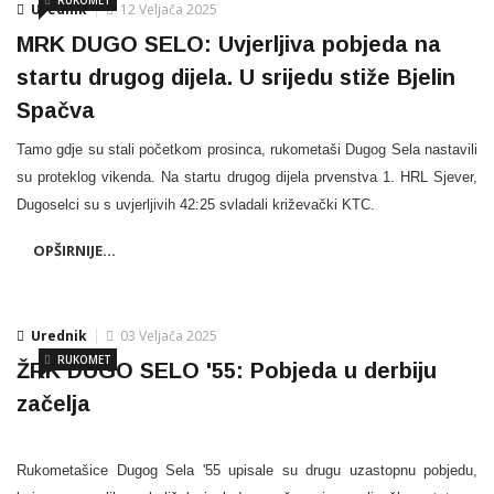
Urednik
12 Veljača 2025
MRK DUGO SELO: Uvjerljiva pobjeda na
startu drugog dijela. U srijedu stiže Bjelin
Spačva
Tamo gdje su stali početkom prosinca, rukometaši Dugog Sela nastavili
su proteklog vikenda. Na startu drugog dijela prvenstva 1. HRL Sjever,
Dugoselci su s uvjerljivih 42:25 svladali križevački KTC.
OPŠIRNIJE...
Urednik
03 Veljača 2025
RUKOMET
ŽRK DUGO SELO '55: Pobjeda u derbiju
začelja
Rukometašice Dugog Sela '55 upisale su drugu uzastopnu pobjedu,