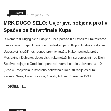
RUKOMET
Urednik
13 Veljača 2025
MRK DUGO SELO: Uvjerljiva pobjeda protiv
Spačve za četvrtfinale Kupa
Rukometaši Dugog Sela i dalje su bez poraza u službenim utakmicama
ove sezone. Sjajan ligaški niz nastavljen je i u Kupu Hrvatske, gdje su
Dugoselci "srušili" još jednog premijerligaša. Nakon pobjeda protiv
Moslavine i Dubrave, dugoselski rukometaši bili su uspješniji i od Bjelin
Spačve, koja je u Gradskoj sportskoj dvorani ostala zaleđena na -10
(33:23). Pobjedom je izboreno četvrtfinale koje su ranije osigurali
Zagreb, Nexe, Poreč, Gorica, Osijek, Adriaei i Varaždin 1930.
OPŠIRNIJE...
RUKOMET