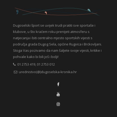
Dugoselski šport se uvijek trudi pratiti sve sportaše i
klubove, u što kraćem roku prenijeti atmosferu s
natjecanja i biti centralno mjesto sportskih vijesti s
područja grada Dugog Sela, općine Rugvica i Brckovljani.
Stoga Vas pozivamo da nam šaljete svoje vijesti, kritike i
pohvale kako bi bili još i bolji!
01 2753 419, 01 2753 012
urednistvo(@)dugoselska-kronika.hr