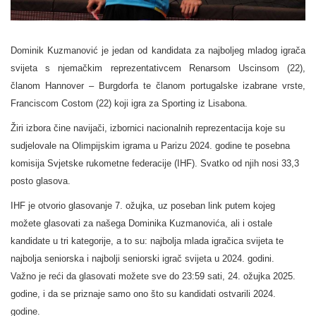
Dominik Kuzmanović je jedan od kandidata za najboljeg mladog igrača
svijeta s njemačkim reprezentativcem Renarsom Uscinsom (22),
članom Hannover – Burgdorfa te članom portugalske izabrane vrste,
Franciscom Costom (22) koji igra za Sporting iz Lisabona.
Žiri izbora čine navijači, izbornici nacionalnih reprezentacija koje su
sudjelovale na Olimpijskim igrama u Parizu 2024. godine te posebna
komisija Svjetske rukometne federacije (IHF). Svatko od njih nosi 33,3
posto glasova.
IHF je otvorio glasovanje 7. ožujka, uz poseban link putem kojeg
možete glasovati za našega Dominika Kuzmanovića, ali i ostale
kandidate u tri kategorije, a to su: najbolja mlada igračica svijeta te
najbolja seniorska i najbolji seniorski igrač svijeta u 2024. godini.
Važno je reći da glasovati možete sve do 23:59 sati, 24. ožujka 2025.
godine, i da se priznaje samo ono što su kandidati ostvarili 2024.
godine.