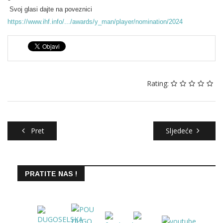
Svoj glasi dajte na poveznici
https://www.ihf.info/.../awards/y_man/player/nomination/2024
Rating:
Pret
Sljedeće
PRATITE NAS !