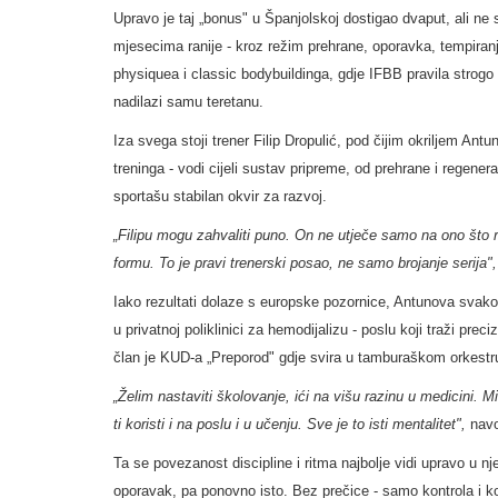
Upravo je taj „bonus" u Španjolskoj dostigao dvaput, ali ne
mjesecima ranije - kroz režim prehrane, oporavka, tempiranj
physiquea i classic bodybuildinga, gdje IFBB pravila strogo 
nadilazi samu teretanu.
Iza svega stoji trener Filip Dropulić, pod čijim okriljem A
treninga - vodi cijeli sustav pripreme, od prehrane i regener
sportašu stabilan okvir za razvoj.
„Filipu mogu zahvaliti puno. On ne utječe samo na ono što 
formu. To je pravi trenerski posao, ne samo brojanje serija"
Iako rezultati dolaze s europske pozornice, Antunova svako
u privatnoj poliklinici za hemodijalizu - poslu koji traži pre
član je KUD-a „Preporod" gdje svira u tamburaškom orkestr
„Želim nastaviti školovanje, ići na višu razinu u medicini. 
ti koristi i na poslu i u učenju. Sve je to isti mentalitet",
navo
Ta se povezanost discipline i ritma najbolje vidi upravo u n
oporavak, pa ponovno isto. Bez prečice - samo kontrola i ko