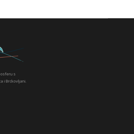
mosferu s
a i Brckovljani.