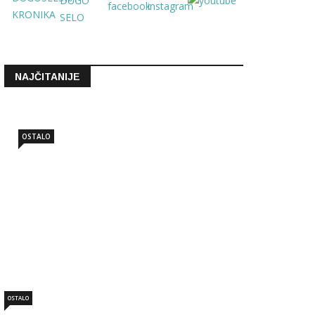
NAJČITANIJE
OSTALO
VELIKI USPJEH Ritmičke
gimnastičarke osvojile br…
Pro 03 2025 - 15:12
OSTALO