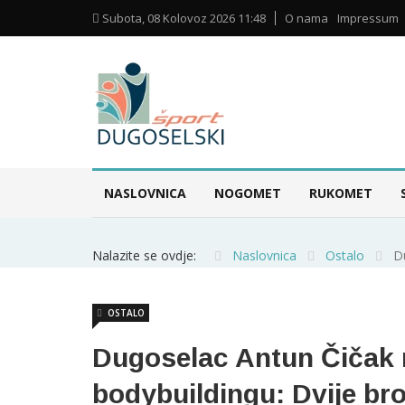
Subota, 08 Kolovoz 2026 11:48
O nama
Impressum
NASLOVNICA
NOGOMET
RUKOMET
Nalazite se ovdje:
Naslovnica
Ostalo
D
OSTALO
Dugoselac Antun Čičak 
bodybuildingu: Dvije br