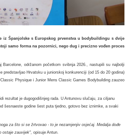
e iz Španjolske s Europskog prvenstva u bodybuildingu s dvije
 stoji samo forma na pozornici, nego dug i precizno vođen proces
 Barcelone, održanom početkom svibnja 2026., nastupili su najbolji
je predstavljao Hrvatsku u juniorskoj konkurenciji (od 15 do 20 godina)
ns Classic Physique i Junior Mens Classic Games Bodybuilding zauzeo
idi rezultat je dugogodišnjeg rada. U Antunovu slučaju, za ciljanu
a od šesnaeste godine šest puta tjedno, gotovo bez iznimke, a svaki
oga za što si se žrtvovao - to je nezamjenjiv osjećaj. Medalja dođe
to ostaje zauvijek",
opisuje Antun.