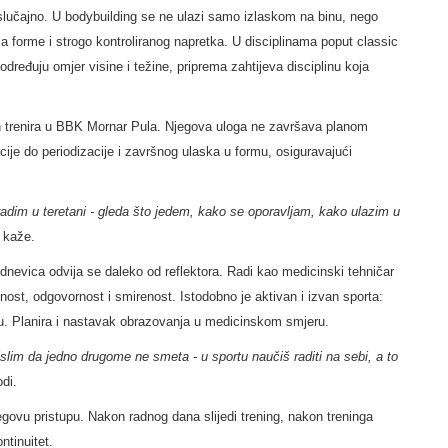
 slučajno. U bodybuilding se ne ulazi samo izlaskom na binu, nego
a forme i strogo kontroliranog napretka. U disciplinama poput classic
određuju omjer visine i težine, priprema zahtijeva disciplinu koja
ntun trenira u BBK Mornar Pula. Njegova uloga ne završava planom
acije do periodizacije i završnog ulaska u formu, osiguravajući
radim u teretani - gleda što jedem, kako se oporavljam, kako ulazim u
,
kaže.
dnevica odvija se daleko od reflektora. Radi kao medicinski tehničar
ciznost, odgovornost i smirenost. Istodobno je aktivan i izvan sporta:
u. Planira i nastavak obrazovanja u medicinskom smjeru.
Mislim da jedno drugome ne smeta - u sportu naučiš raditi na sebi, a to
di.
jegovu pristupu. Nakon radnog dana slijedi trening, nakon treninga
ntinuitet.