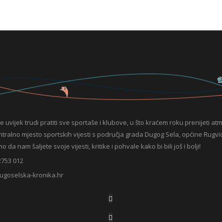
e uvijek trudi pratiti sve sportaše i klubove, u što kraćem roku prenijeti at
entralno mjesto sportskih vijesti s područja grada Dugog Sela, općine Rugvic
da nam šaljete svoje vijesti, kritike i pohvale kako bi bili još i bolji!
2753 012
ugoselska-kronika.hr