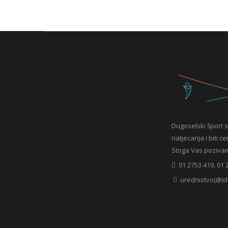
Dugoselski šport s
natjecanja i biti c
Stoga Vas pozivamo 
01 2753 419, 01 
urednistvo(@)d