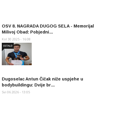
OSV 8. NAGRADA DUGOG SELA - Memorijal
Milivoj Obad: Pobjedni…
Kol 30 2025 - 16:08
OSTALO
Dugoselac Antun Čičak niže uspjehe u
bodybuildingu: Dvije br…
Svi 06 2026 - 13:05