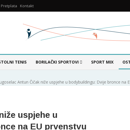
Pretplata
Kontakt
STOLNI TENIS
BORILAČKI SPORTOVI
SPORT MIX
OS
ugoselac Antun Čičak niže uspjehe u bodybuildingu: Dvije bronce na 
niže uspjehe u
once na EU prvenstvu