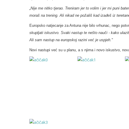
„Nije me nitko tjerao. Treniram jer to volim i jer mi puni ba
moraš na trening. Ali nikad ne požališ kad izađeš iz teretan
Europsko natjecanje za Antuna nije bilo vrhunac, nego potv
skupljati iskustvo. Svaki nastup te nešto nauči - kako ulazi
Ali sam nastup na europskoj razini već je uspjeh."
Novi nastupi već su u planu, a s njima i novo iskustvo, nov