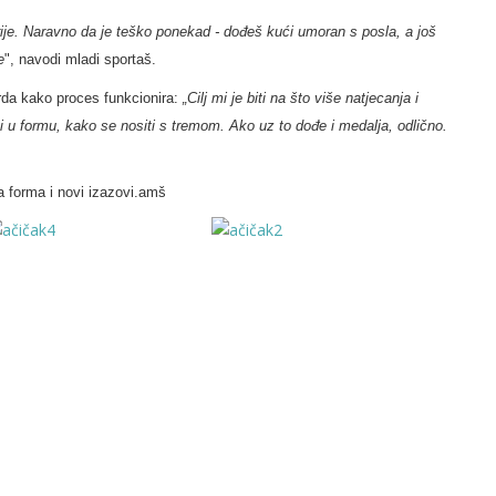
terije. Naravno da je teško ponekad - dođeš kući umoran s posla, a još
e
", navodi mladi sportaš.
rda kako proces funkcionira:
„Cilj mi je biti na što više natjecanja i
ti u formu, kako se nositi s tremom. Ako uz to dođe i medalja, odlično.
a forma i novi izazovi.amš