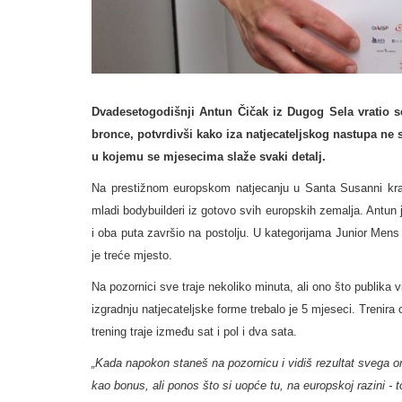
Dvadesetogodišnji Antun Čičak iz Dugog Sela vratio s
bronce, potvrdivši kako iza natjecateljskog nastupa ne
u kojemu se mjesecima slaže svaki detalj.
Na prestižnom europskom natjecanju u Santa Susanni kraj
mladi bodybuilderi iz gotovo svih europskih zemalja. Antun 
i oba puta završio na postolju. U kategorijama Junior Me
je treće mjesto.
Na pozornici sve traje nekoliko minuta, ali ono što publika v
izgradnju natjecateljske forme trebalo je 5 mjeseci. Trenir
trening traje između sat i pol i dva sata.
„Kada napokon staneš na pozornicu i vidiš rezultat svega on
kao bonus, ali ponos što si uopće tu, na europskoj razini - 