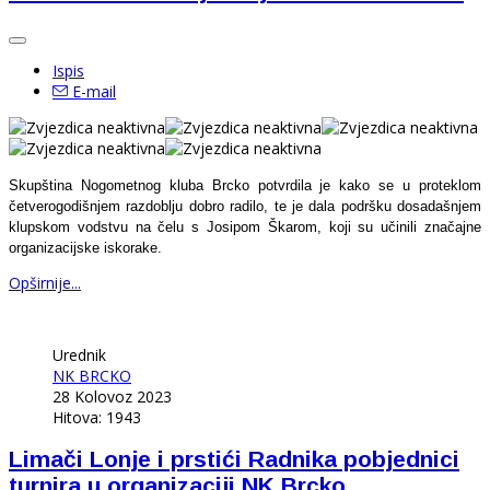
Ispis
E-mail
Skupština Nogometnog kluba Brcko potvrdila je kako se u proteklom
četverogodišnjem razdoblju dobro radilo, te je dala podršku dosadašnjem
klupskom vodstvu na čelu s Josipom Škarom, koji su učinili značajne
organizacijske iskorake.
Opširnije...
Urednik
NK BRCKO
28 Kolovoz 2023
Hitova: 1943
Limači Lonje i prstići Radnika pobjednici
turnira u organizaciji NK Brcko