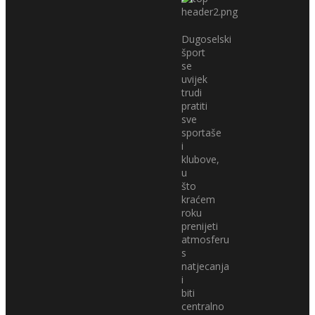
Dugoselski
šport
se
uvijek
trudi
pratiti
sve
sportaše
i
klubove,
u
što
kraćem
roku
prenijeti
atmosferu
s
natjecanja
i
biti
centralno