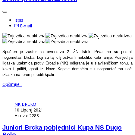
Ispis
E-mail
Spušten je zastor na prvenstvo 2. ŽNL-Istok. Prvacima su postali
nogometaši Brcka, koji su taj cilj ostvarili nekoliko kola ranije. Posljednja
ligaška utakmica protiv Croatije (NK) odigrana je u slavljeničkom tonu, a
kako i priliči, gosti iz Nove Kapele domaćim su nogometašima uoči
izlaska na teren priredili špalir.
Opširnije...
NK BRCKO
10 Lipanj 2021
Hitova: 2283
Juniori Brcka pobjednici Kupa NS Dugo
Selo