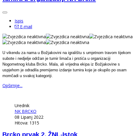
Ispis
E-mail
U vikendu za nama u Božjakovini na igralištu s umjetnom travom tijekom
subote i nedjelje održan je turnir limača i prstića u organizaciji
Nogometnog kluba Brcko. Mala, ali vrijedna ekipa iz Božjakovine s
uspjehom je odradila premijerno izdanje turnira koje je okupilo po osam
momčadi u svakoj kategoriji.
Opširnije...
Urednik
NK BRCKO
08 Lipanj 2022
Hitova: 1315
Brcko prvak 2. ŽNL-Istok