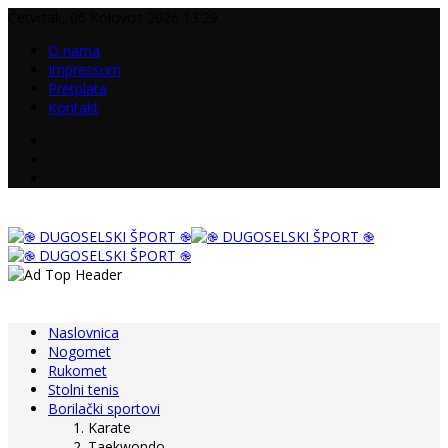
Četvrtak, 06 Kolovoz 2026 13:29
O nama
Impressum
Pretplata
Kontakt
Naslovnica
Nogomet
Rukomet
Stolni tenis
Borilački sportovi
Karate
Taekwondo