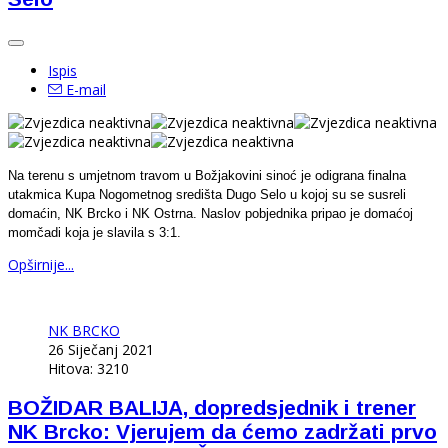
Ispis
E-mail
Na terenu s umjetnom travom u Božjakovini sinoć je odigrana finalna
utakmica Kupa Nogometnog središta Dugo Selo u kojoj su se susreli
domaćin, NK Brcko i NK Ostrna. Naslov pobjednika pripao je domaćoj
momčadi koja je slavila s 3:1.
Opširnije...
NK BRCKO
26 Siječanj 2021
Hitova: 3210
BOŽIDAR BALIJA, dopredsjednik i trener
NK Brcko: Vjerujem da ćemo zadržati prvo