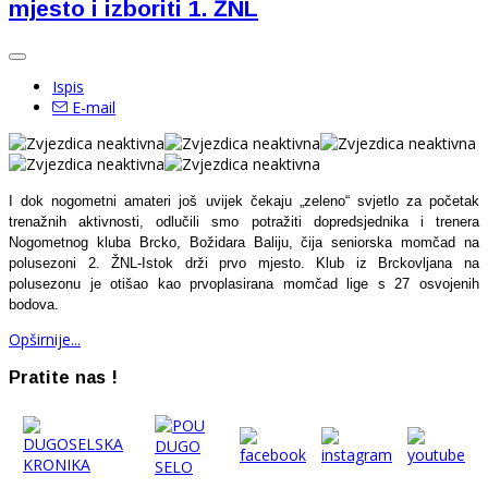
mjesto i izboriti 1. ŽNL
Ispis
E-mail
I dok nogometni amateri još uvijek čekaju „zeleno“ svjetlo za početak
trenažnih aktivnosti, odlučili smo potražiti dopredsjednika i trenera
Nogometnog kluba Brcko, Božidara Baliju, čija seniorska momčad na
polusezoni 2. ŽNL-Istok drži prvo mjesto. Klub iz Brckovljana na
polusezonu je otišao kao prvoplasirana momčad lige s 27 osvojenih
bodova.
Opširnije...
Pratite nas !