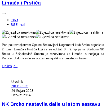
Limača i Prstića
Ispis
E-mail
Pod pokroviteljstvom Općine Brckovljani Nogometni klub Brcko organizira
2. turnir Limača i Prstića koji će se održati 8. i 9. lipnja na Stadionu NK
Brcko u Božjakovini! Subota je rezervirana za Limače, a nedjelja za
Prstiće. Utakmice će se održati na igralištu s umjetnom travom.
Opširnije...
Urednik
NK BRCKO
29 Rujan 2023
Hitova: 2964
NK Brcko nastavlja dalje u istom sastavu