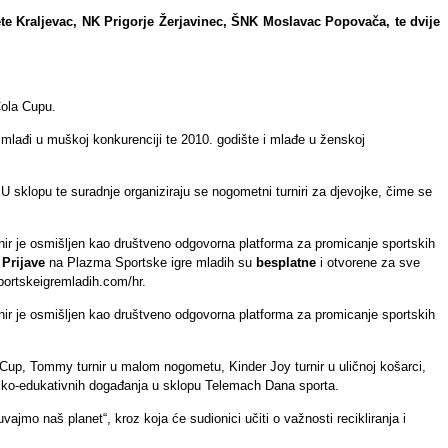
 Kraljevac, NK Prigorje Žerjavinec, ŠNK Moslavac Popovača, te dvije
ola Cupu.
mlađi u muškoj konkurenciji te 2010. godište i mlađe u ženskoj
sklopu te suradnje organiziraju se nogometni turniri za djevojke, čime se
nir je osmišljen kao društveno odgovorna platforma za promicanje sportskih
.
Prijave
na Plazma Sportske igre mladih su
besplatne
i otvorene za sve
sportskeigremladih.com/hr.
nir je osmišljen kao društveno odgovorna platforma za promicanje sportskih
Cup, Tommy turnir u malom nogometu, Kinder Joy turnir u uličnoj košarci,
ortsko-edukativnih događanja u sklopu Telemach Dana sporta.
jmo naš planet“, kroz koja će sudionici učiti o važnosti recikliranja i