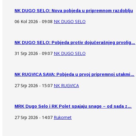
NK DUGO SELO: Nova pobjeda u pripremnom razdoblju
06 Kol 2026 - 09:08
NK DUGO SELO
NK DUGO SELO: Pobjeda protiv dojučerašnjeg prvolig…
31 Srp 2026 - 09:07
NK DUGO SELO
NK RUGVICA SAVA: Pobjeda u prvoj pripremnoj utakmi…
27 Srp 2026 - 15:07
NK RUGVICA
MRK Dugo Selo i RK Polet spajaju snage – od sada z…
27 Srp 2026 - 14:07
Rukomet