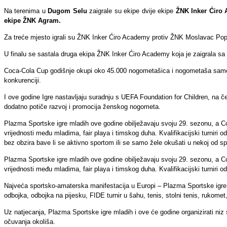
Na terenima u
Dugom Selu
zaigrale su ekipe dvije ekipe
ŽNK Inker Ćiro 
ekipe ŽNK Agram.
Za treće mjesto igrali su ŽNK Inker Ćiro Academy protiv ŽNK Moslavac Pop
U finalu se sastala druga ekipa ŽNK Inker Ćiro Academy koja je zaigrala 
Coca-Cola Cup godišnje okupi oko 45.000 nogometašica i nogometaša samo u H
konkurenciji.
I ove godine Igre nastavljaju suradnju s UEFA Foundation for Children, na
dodatno potiče razvoj i promocija ženskog nogometa.
Plazma Sportske igre mladih ove godine obilježavaju svoju 29. sezonu, a Co
vrijednosti među mladima, fair playa i timskog duha. Kvalifikacijski turniri 
bez obzira bave li se aktivno sportom ili se samo žele okušati u nekoj od s
Plazma Sportske igre mladih ove godine obilježavaju svoju 29. sezonu, a Co
vrijednosti među mladima, fair playa i timskog duha. Kvalifikacijski turniri 
Najveća sportsko-amaterska manifestacija u Europi – Plazma Sportske igre m
odbojka, odbojka na pijesku, FIDE turnir u šahu, tenis, stolni tenis, rukom
Uz natjecanja, Plazma Sportske igre mladih i ove će godine organizirati niz 
očuvanja okoliša.