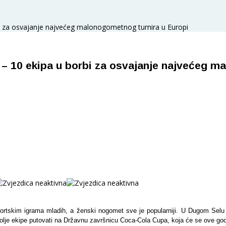
bi za osvajanje najvećeg malonogometnog turnira u Europi
 – 10 ekipa u borbi za osvajanje najvećeg m
ortskim igrama mladih, a ženski nogomet sve je popularniji. U Dugom Selu 
jbolje ekipe putovati na Državnu završnicu Coca-Cola Cupa, koja će se ove godi