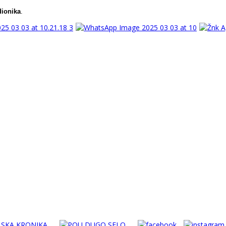
dionika
.