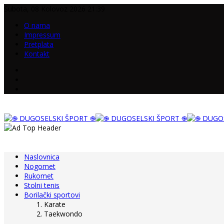
Subota, 08 Kolovoz 2026 21:39
O nama
Impressum
Pretplata
Kontakt
Naslovnica
Nogomet
Rukomet
Stolni tenis
Borilački sportovi
Karate
Taekwondo