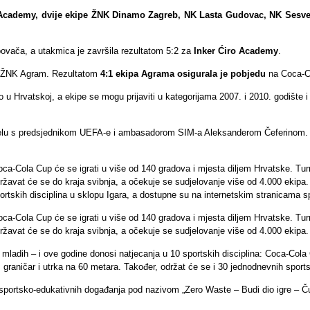
Academy, dvije ekipe ŽNK Dinamo Zagreb, NK Lasta Gudovac, NK Sesvete
ovača, a utakmica je završila rezultatom 5:2 za
Inker Ćiro Academy
.
sa ŽNK Agram. Rezultatom
4:1 ekipa Agrama osigurala je pobjedu
na Coca-C
rvatskoj, a ekipe se mogu prijaviti u kategorijama 2007. i 2010. godište i 
 čelu s predsjednikom UEFA-e i ambasadorom SIM-a Aleksanderom Čeferinom. U 
ca-Cola Cup će se igrati u više od 140 gradova i mjesta diljem Hrvatske. Tur
održavat će se do kraja svibnja, a očekuje se sudjelovanje više od 4.000 ekipa
portskih disciplina u sklopu Igara, a dostupne su na internetskim stranicama 
ca-Cola Cup će se igrati u više od 140 gradova i mjesta diljem Hrvatske. Tur
održavat će se do kraja svibnja, a očekuje se sudjelovanje više od 4.000 ekipa.
ladih – i ove godine donosi natjecanja u 10 sportskih disciplina: Coca-Cola 
et, graničar i utrka na 60 metara. Također, održat će se i 30 jednodnevnih sp
sportsko-edukativnih događanja pod nazivom „Zero Waste – Budi dio igre – Čuva