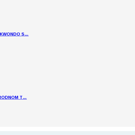
EKWONDO S…
ARODNOM T…