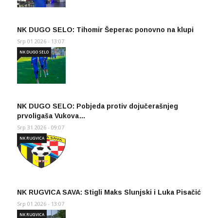
NK DUGO SELO: Tihomir Šeperac ponovno na klupi
Srp 01 2026 - 13:07
NK DUGO SELO
NK DUGO SELO: Pobjeda protiv dojučerašnjeg
prvoligaša Vukova…
Srp 31 2026 - 09:07
NK RUGVICA
NK RUGVICA SAVA: Stigli Maks Slunjski i Luka Pisačić
Srp 01 2026 - 13:07
NK RUGVICA