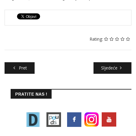
Rating:
Pret
Sljedeće
PRATITE NAS !