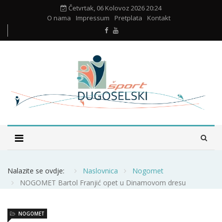
Četvrtak, 06 Kolovoz 2026 20:24
O nama
Impressum
Pretplata
Kontakt
Nalazite se ovdje:
Naslovnica
Nogomet
NOGOMET Bartol Franjić opet u Dinamovom dresu
NOGOMET