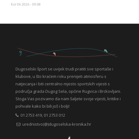
Kol 06 2026 - 09:08
Dugoselski šport se uvijek trudi pratiti sve sportaše i
klubove, u što kraćem roku prenijeti atmosferu s
natjecanja i biti centralno mjesto sportskih vijesti s
područja grada Dugog Sela, općine Rugvica i Brckovljani.
Stoga Vas pozivamo da nam šaljete svoje vijesti, kritike i
pohvale kako bi bili još i bolji!
01 2753 419, 01 2753 012
urednistvo(@)dugoselska-kronika.hr