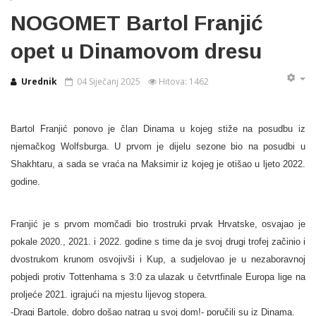
NOGOMET Bartol Franjić
opet u Dinamovom dresu
Urednik
04 Siječanj 2025
Hitova: 1462
Bartol Franjić ponovo je član Dinama u kojeg stiže na posudbu iz
njemačkog Wolfsburga. U prvom je dijelu sezone bio na posudbi u
Shakhtaru, a sada se vraća na Maksimir iz kojeg je otišao u ljeto 2022.
godine.
Franjić je s prvom momčadi bio trostruki prvak Hrvatske, osvajao je
pokale 2020., 2021. i 2022. godine s time da je svoj drugi trofej začinio i
dvostrukom krunom osvojivši i Kup, a sudjelovao je u nezaboravnoj
pobjedi protiv Tottenhama s 3:0 za ulazak u četvrtfinale Europa lige na
proljeće 2021. igrajući na mjestu lijevog stopera.
-Dragi Bartole, dobro došao natrag u svoj dom!- poručili su iz Dinama.