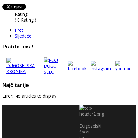
Rating:
( 0 Rating )
Pret
Sljedeće
Pratite nas !
Najčitanije
Error: No articles to display
Dugoselski
šport
se