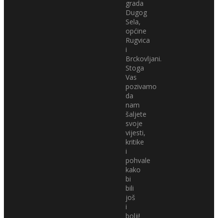
grada
Dugog
Sela,
općine
Rugvica
i
Brckovljani.
Stoga
Vas
pozivamo
da
nam
šaljete
svoje
vijesti,
kritike
i
pohvale
kako
bi
bili
još
i
bolji!