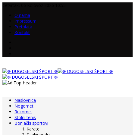
Četvrtak, 06 Kolovoz 2026 10:55
O nama
Impressum
Pretplata
Kontakt
Naslovnica
Nogomet
Rukomet
Stolni tenis
Borilački sportovi
Karate
Taekwondo