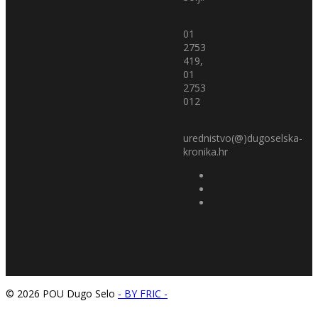
01
2753
419,
01
2753
012
urednistvo(@)dugoselska-
kronika.hr
© 2026 POU Dugo Selo
- BY FRIC -