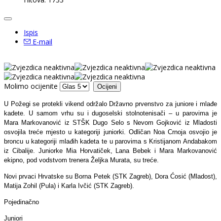
Ispis
E-mail
Molimo ocijenite
U Požegi se protekli vikend održalo Državno prvenstvo za juniore i mlađe
kadete. U samom vrhu su i dugoselski stolnotenisači – u parovima je
Mara Markovanović iz STŠK Dugo Selo s Nevom Gojković iz Mladosti
osvojila treće mjesto u kategoriji juniorki. Odličan Noa Crnoja osvojio je
broncu u kategoriji mlađih kadeta te u parovima s Kristijanom Andabakom
iz Cibalije. Juniorke Mia Horvatiček, Lana Bebek i Mara Markovanović
ekipno, pod vodstvom trenera Željka Murata, su treće.
Novi prvaci Hrvatske su Borna Petek (STK Zagreb), Dora Ćosić (Mladost),
Matija Zohil (Pula) i Karla Ivčić (STK Zagreb).
Pojedinačno
Juniori