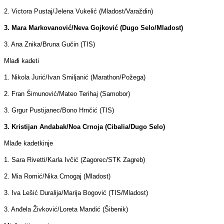
2. Victora Pustaj/Jelena Vukelić (Mladost/Varaždin)
3. Mara Markovanović/Neva Gojković (Dugo Selo/Mladost)
3. Ana Znika/Bruna Gučin (TIS)
Mlađi kadeti
1. Nikola Jurić/Ivan Smiljanić (Marathon/Požega)
2. Fran Šimunović/Mateo Terihaj (Samobor)
3. Grgur Pustijanec/Bono Hrnčić (TIS)
3. Kristijan Andabak/Noa Crnoja (Cibalia/Dugo Selo)
Mlađe kadetkinje
1. Sara Rivetti/Karla Ivčić (Zagorec/STK Zagreb)
2. Mia Romić/Nika Crnogaj (Mladost)
3. Iva Lešić Duralija/Marija Bogović (TIS/Mladost)
3. Anđela Živković/Loreta Mandić (Šibenik)