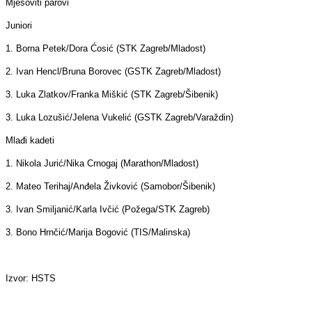
Mješoviti parovi
Juniori
1. Borna Petek/Dora Ćosić (STK Zagreb/Mladost)
2. Ivan Hencl/Bruna Borovec (GSTK Zagreb/Mladost)
3. Luka Zlatkov/Franka Miškić (STK Zagreb/Šibenik)
3. Luka Lozušić/Jelena Vukelić (GSTK Zagreb/Varaždin)
Mlađi kadeti
1. Nikola Jurić/Nika Crnogaj (Marathon/Mladost)
2. Mateo Terihaj/Anđela Živković (Samobor/Šibenik)
3. Ivan Smiljanić/Karla Ivčić (Požega/STK Zagreb)
3. Bono Hrnčić/Marija Bogović (TIS/Malinska)
Izvor: HSTS