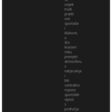
uvijek
trudi
pratiti
sve
sportaše
i
klubove,
u
što
kraćem
roku
prenijeti
atmosferu
s
natjecanja
i
biti
centralno
mjesto
sportskih
vijesti
s
područja