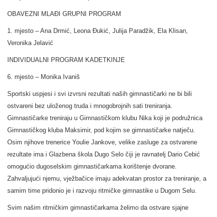
OBAVEZNI MLAĐI GRUPNI PROGRAM
1. mjesto – Ana Drmić, Leona Đukić, Julija Paradžik, Ela Klisan,
Veronika Jelavić
INDIVIDUALNI PROGRAM KADETKINJE
6. mjesto – Monika Ivaniš
Sportski uspjesi i svi izvrsni rezultati naših gimnastičarki ne bi bili
ostvareni bez uloženog truda i mnogobrojnih sati treniranja.
Gimnastičarke treniraju u Gimnastičkom klubu Nika koji je podružnica
Gimnastičkog kluba Maksimir, pod kojim se gimnastičarke natječu.
Osim njihove trenerice Youlie Jankove, velike zasluge za ostvarene
rezultate ima i Glazbena škola Dugo Selo čiji je ravnatelj Dario Cebić
omogućio dugoselskim gimnastičarkama korištenje dvorane.
Zahvaljujući njemu, vježbačice imaju adekvatan prostor za treniranje, a
samim time pridonio je i razvoju ritmičke gimnastike u Dugom Selu.
Svim našim ritmičkim gimnastičarkama želimo da ostvare sjajne