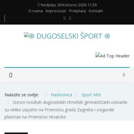
Nedjelja, 09 Kolovoz 2026 11:30
O nama
Impressum
Pretplata
Kontakt
Nalazite se ovdje:
Naslovnica
Sport MIX
Izvrsni rezultati dugoselskih ritmičkih gimnastičarki ostvarile
su velike uspjehe na Prvenstvu grada Zagreba i osigurale
plasman na Prvenstvo Hrvatske