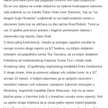
nakon pročitanih prvih par poglavlja možemo vrlo toplo preporučiti.
Da se ova objava ne svede isključivo na Vjekine hvalospjeve samome
sebi pobrinuli su se Sandro Šafar i Ante Leon Starčević, koji su "na
drugom kraju Hrvatske" sudjelovali su na tradicionalnom turniru u
ubrzanom šahu koji se održava za dan općine Kras/Dobrinj. Turnir je
već tri godine posvećen prerano i tragično preminulom šahistu i
stanovniku tog mjesta, Dariu Dudi.
U dosta jakoj konkurenciji, Sandro je postigao zapažen rezutlat te
osvojio izvrsno drugo mjesto sa 6/7 bodova, sa lošijim dodatnim
kriterijem od pobjednika turnira Tea Tomulića, ali sa boljim dodatnim
kriterijima od međunarodnog majstora Svena Tice i mlade nade
hrvatskog šaha, 12-godišnjeg majstorskog kandidata Erika Golubovića.
S druge strane, Ante je ponovno odigrao vrlo solidan turnir, te s 5/7
osvojio 10 mjesto. U boljem plasmanu ga je spriječio neumorni i
neuništivi veteran svih veterana i ponajveći šahovski entuzijast u
Hrvatskoj, majstorski kandidat Damir Mravunac, koji mu je nanio
ključan poraz u četvrtom kolu (i u konačnici osvojio osmo mjesto). Anti
za utjehu ostaje činjenica da je ostao jedno mjesto ispred prijatelja