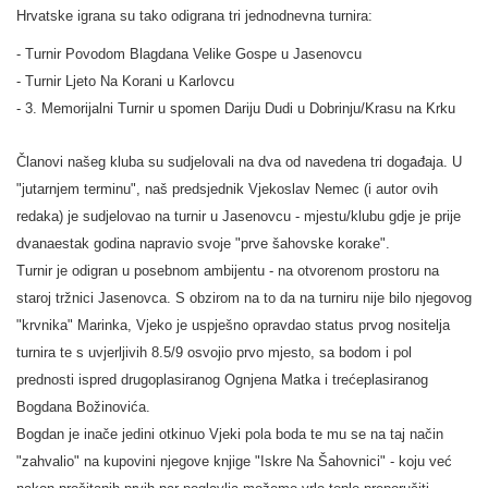
Hrvatske igrana su tako odigrana tri jednodnevna turnira:
- Turnir Povodom Blagdana Velike Gospe u Jasenovcu
- Turnir Ljeto Na Korani u Karlovcu
- 3. Memorijalni Turnir u spomen Dariju Dudi u Dobrinju/Krasu na Krku
Članovi našeg kluba su sudjelovali na dva od navedena tri događaja. U
"jutarnjem terminu", naš predsjednik Vjekoslav Nemec (i autor ovih
redaka) je sudjelovao na turnir u Jasenovcu - mjestu/klubu gdje je prije
dvanaestak godina napravio svoje "prve šahovske korake".
Turnir je odigran u posebnom ambijentu - na otvorenom prostoru na
staroj tržnici Jasenovca. S obzirom na to da na turniru nije bilo njegovog
"krvnika" Marinka, Vjeko je uspješno opravdao status prvog nositelja
turnira te s uvjerljivih 8.5/9 osvojio prvo mjesto, sa bodom i pol
prednosti ispred drugoplasiranog Ognjena Matka i trećeplasiranog
Bogdana Božinovića.
Bogdan je inače jedini otkinuo Vjeki pola boda te mu se na taj način
"zahvalio" na kupovini njegove knjige "Iskre Na Šahovnici" - koju već