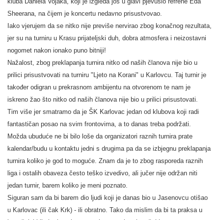
kluba Daniela Vojaka, koji je izgleda još u glavi pjevušio refrene Eda
Sheerana, na čijem je koncertu nedavno prisustvovao.
Iako vjerujem da se nitko nije previše nervirao zbog konačnog rezultata,
jer su na turniru u Krasu prijateljski duh, dobra atmosfera i neizostavni
nogomet nakon ionako puno bitniji!
Nažalost, zbog preklapanja turnira nitko od naših članova nije bio u
prilici prisustvovati na turniru "Ljeto na Korani" u Karlovcu. Taj turnir je
također odigran u prekrasnom ambijentu na otvorenom te nam je
iskreno žao što nitko od naših članova nije bio u prilici prisustovati.
Tim više jer smatramo da je ŠK Karlovac jedan od klubova koji radi
fantastičan posao na svim frontovima, a to danas treba podržati.
Možda ubuduće ne bi bilo loše da organizatori raznih turnira prate
kalendar/budu u kontaktu jedni s drugima pa da se izbjegnu preklapanja
turnira koliko je god to moguće. Znam da je to zbog rasporeda raznih
liga i ostalih obaveza često teško izvedivo, ali jučer nije održan niti
jedan turnir, barem koliko je meni poznato.
Siguran sam da bi barem dio ljudi koji je danas bio u Jasenovcu otišao
u Karlovac (ili čak Krk) - ili obratno. Tako da mislim da bi ta praksa u