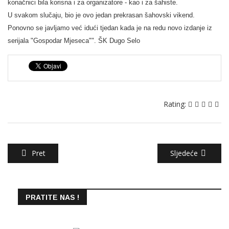
konačnici bila korisna i za organizatore - kao i za šahiste.
U svakom slučaju, bio je ovo jedan prekrasan šahovski vikend.
Ponovno se javljamo već idući tjedan kada je na redu novo izdanje iz
serijala "Gospodar Mjeseca"". ŠK Dugo Selo
Rating:
Pret
Sljedeće
PRATITE NAS !