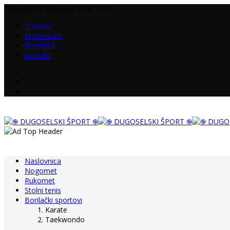
Četvrtak, 06 Kolovoz 2026 14:07
O nama
Impressum
Pretplata
Kontakt
Naslovnica
Nogomet
Rukomet
Stolni tenis
Borilački sportovi
Karate
Taekwondo