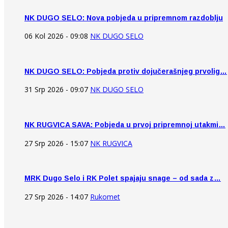
NK DUGO SELO: Nova pobjeda u pripremnom razdoblju
06 Kol 2026 - 09:08
NK DUGO SELO
NK DUGO SELO: Pobjeda protiv dojučerašnjeg prvolig…
31 Srp 2026 - 09:07
NK DUGO SELO
NK RUGVICA SAVA: Pobjeda u prvoj pripremnoj utakmi…
27 Srp 2026 - 15:07
NK RUGVICA
MRK Dugo Selo i RK Polet spajaju snage – od sada z…
27 Srp 2026 - 14:07
Rukomet