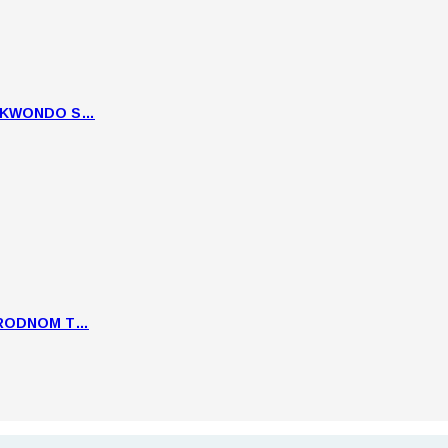
EKWONDO S…
ARODNOM T…