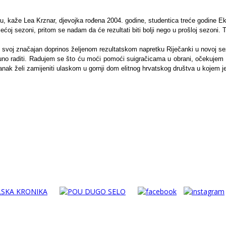
u, kaže Lea Krznar, djevojka rođena 2004. godine, studentica treće godine E
ećoj sezoni, pritom se nadam da će rezultati biti bolji nego u prošloj sezoni. 
 svoj značajan doprinos željenom rezultatskom napretku Riječanki u novoj se
 puno raditi. Radujem se što ću moći pomoći suigračicama u obrani, očekujem
anak želi zamijeniti ulaskom u gornji dom elitnog hrvatskog društva u kojem je,