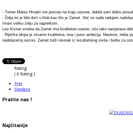
- Trener Mateo Hrvatin me pozvao na kraju sezone, dobila sam dobru ponud
- Želja mi je bila doći u klub kao što je Zamet. Već se sada radujem nadolaz
Imam veliku želju za napretkom.
Lea Krznar smatra da Zamet ima kvalitetan sastav, isto tako namjerava dati
- Riječka ekipa je stvarno kvalitetna, ima i puno ambicija. Naravno, treba
nadolazećoj sezoni. Zamet traži iskorak iz rezultatskog sivila i borbu za ost
Rating:
( 0 Rating )
Pret
Sljedeće
Pratite nas !
Najčitanije