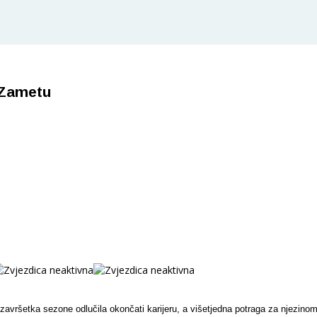
 Zametu
avršetka sezone odlučila okončati karijeru, a višetjedna potraga za njezino