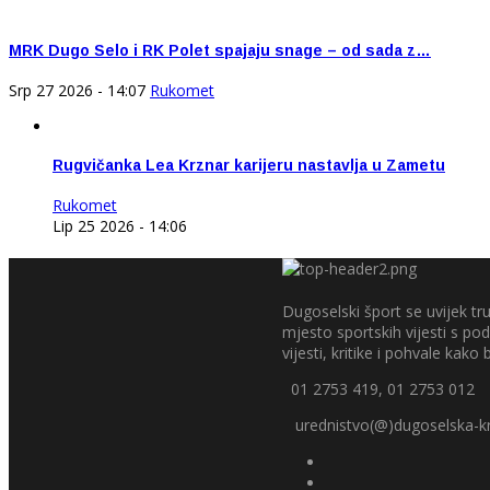
MRK Dugo Selo i RK Polet spajaju snage – od sada z…
Srp 27 2026 - 14:07
Rukomet
Rugvičanka Lea Krznar karijeru nastavlja u Zametu
Rukomet
Lip 25 2026 - 14:06
Dugoselski šport se uvijek tru
mjesto sportskih vijesti s p
vijesti, kritike i pohvale kako bi
01 2753 419, 01 2753 012
urednistvo(@)dugoselska-kr