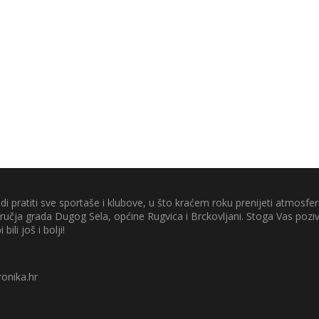
di pratiti sve sportaše i klubove, u što kraćem roku prenijeti atmosferu
odručja grada Dugog Sela, općine Rugvica i Brckovljani. Stoga Vas poz
 bili još i bolji!
onika.hr