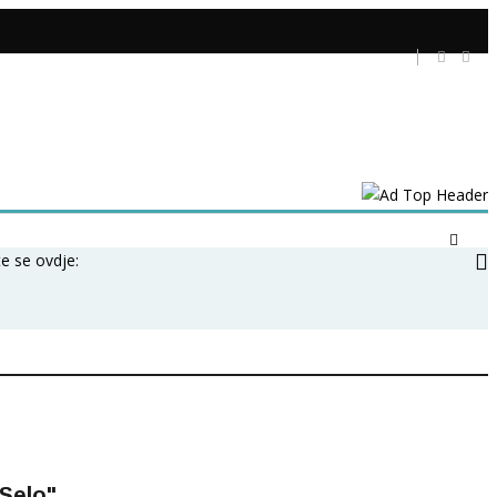
te se ovdje:
 Selo"