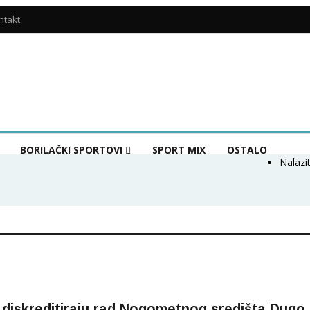
ntakt
BORILAČKI SPORTOVI
SPORT MIX
OSTALO
Nalazi
 i diskreditiraju rad Nogometnog središta Dugo