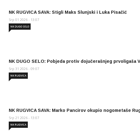
NK RUGVICA SAVA: Stigli Maks Slunjski i Luka Pisačić
Srp 01 2026 - 13:07
NK DUGO SELO
NK DUGO SELO: Pobjeda protiv dojučerašnjeg prvoligaša
Srp 31 2026 - 09:07
NK RUGVICA
NK RUGVICA SAVA: Marko Pancirov okupio nogometaše Ru
Srp 21 2026 - 13:07
NK RUGVICA