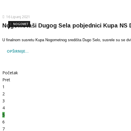
16 Lipanj 2021
NOGOMET
Nogometaši Dugog Sela pobjednici Kupa NS 
U finalnom susretu Kupa Nogometnog središta Dugo Selo, susrele su se dvije
OPŠIRNIJE...
Početak
Pret
1
2
3
4
5
6
7