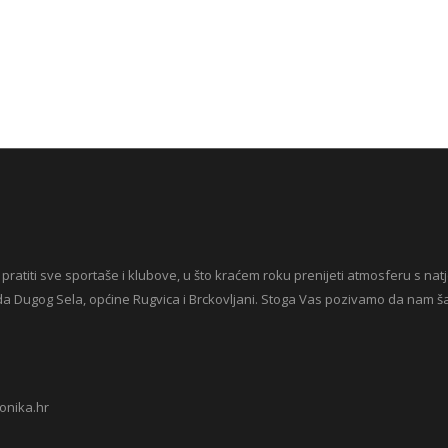
 pratiti sve sportaše i klubove, u što kraćem roku prenijeti atmosferu s natj
da Dugog Sela, općine Rugvica i Brckovljani. Stoga Vas pozivamo da nam šaljet
onika.hr