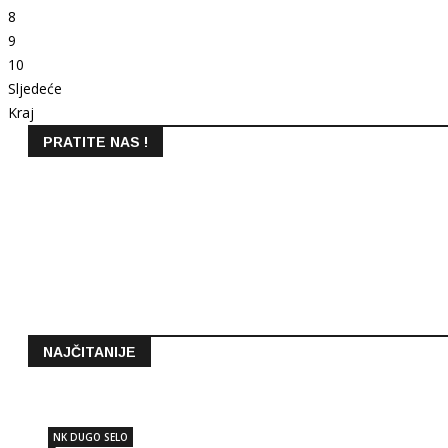
8
9
10
Sljedeće
Kraj
PRATITE NAS !
NAJČITANIJE
NK DUGO SELO