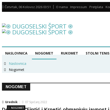
Četvrtak, 06 Kolovoz 2026 03:51
O nama
Impressum
Pretplata
Ko
NASLOVNICA
NOGOMET
RUKOMET
STOLNI TENIS
Naslovnica
Nogomet
NOGOMET
Urednik
07 Siječanj 2022
NOGOMET
Demanti: "Fintić i Krnetić obmanjuju javnost