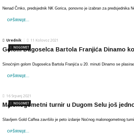
Nenad Črnko, predsjednik NK Gorica, ponovno je izabran za predsjednika
OPŠIRNIJE...
Urednik
11 Kolovoz 2021
NOGOMET
Golom Dugoselca Bartola Franjića Dinamo ko
Sinoćnjim golom Dugoselca Bartola Franjića u 20. minuti Dinamo se plasirao
OPŠIRNIJE...
16 Srpanj 2021
NOGOMET
Malonogometni turnir u Dugom Selu još jedn
Slavljem Gold Caffea završilo je peto izdanje Noćnog malonogometnog turn
OPŠIRNIJE...