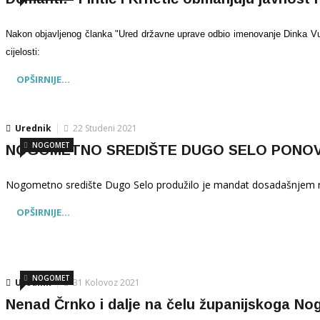
Nakon objavljenog članka "Ured državne uprave odbio imenovanje Dinka Vul
cijelosti:
OPŠIRNIJE...
Urednik
22 Studeni 2021
NOGOMET
NOGOMETNO SREDIŠTE DUGO SELO PONOVO
Nogometno središte Dugo Selo produžilo je mandat dosadašnjem 
OPŠIRNIJE...
NOGOMET
Urednik
31 Kolovoz 2021
Nenad Črnko i dalje na čelu županijskoga N