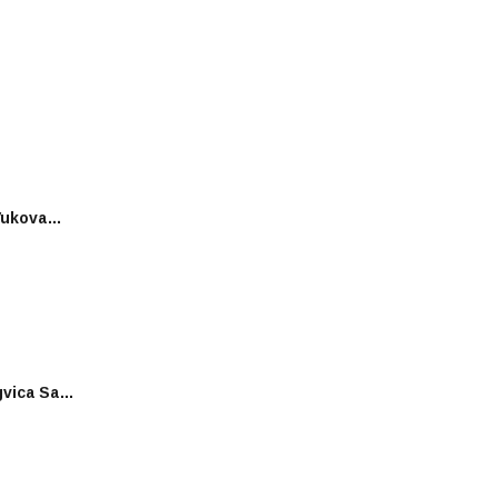
 Vukova…
gvica Sa…