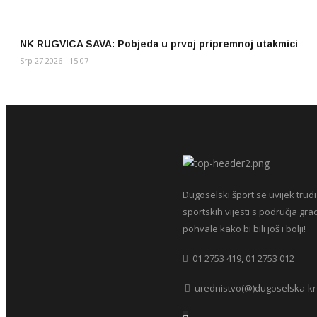
NK RUGVICA SAVA: Pobjeda u prvoj pripremnoj utakmici
Srp 27 2026 - 15:07
Dugoselski šport se uvijek trudi
sportskih vijesti s područja gra
pohvale kako bi bili još i bolji!
01 2753 419, 01 2753 012
urednistvo(@)dugoselska-kr