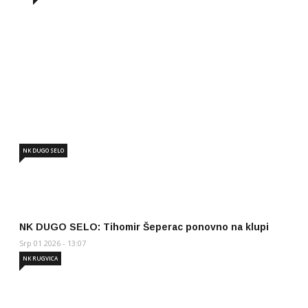
NK DUGO SELO: Marko Nujić novi sportski dir
Lip 19 2026 - 12:06
NK DUGO SELO
NK DUGO SELO: Tihomir Šeperac ponovno na klupi
Srp 01 2026 - 13:07
NK RUGVICA