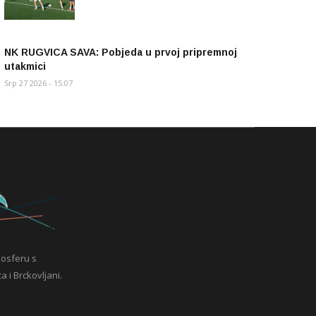
NK RUGVICA SAVA: Pobjeda u prvoj pripremnoj
utakmici
Srp 27 2026 - 15:07
mosferu s
a i Brckovljani.