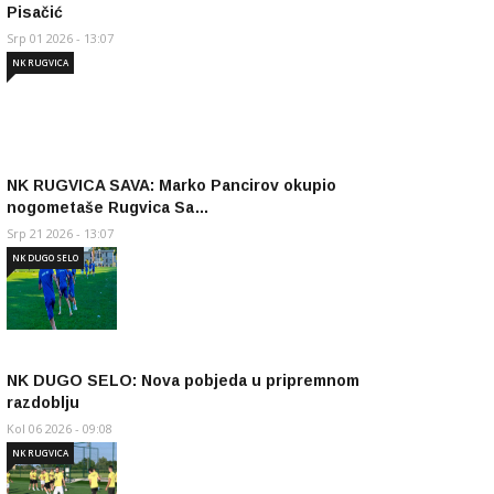
Pisačić
Srp 01 2026 - 13:07
NK RUGVICA
NK RUGVICA SAVA: Marko Pancirov okupio
nogometaše Rugvica Sa…
Srp 21 2026 - 13:07
NK DUGO SELO
NK DUGO SELO: Nova pobjeda u pripremnom
razdoblju
Kol 06 2026 - 09:08
NK RUGVICA