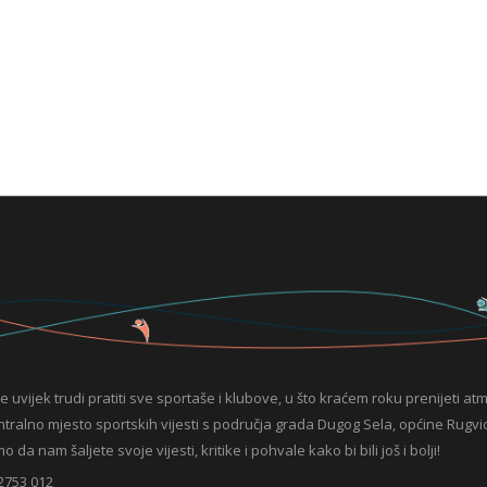
e uvijek trudi pratiti sve sportaše i klubove, u što kraćem roku prenijeti at
entralno mjesto sportskih vijesti s područja grada Dugog Sela, općine Rugvic
da nam šaljete svoje vijesti, kritike i pohvale kako bi bili još i bolji!
2753 012