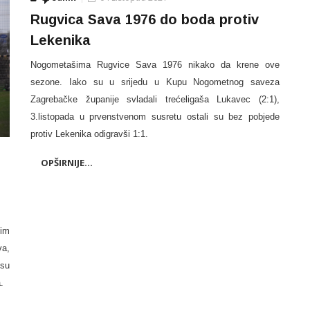
Rugvica Sava 1976 do boda protiv
Lekenika
Nogometašima Rugvice Sava 1976 nikako da krene ove
sezone. Iako su u srijedu u Kupu Nogometnog saveza
Zagrebačke županije svladali trećeligaša Lukavec (2:1),
3.listopada u prvenstvenom susretu ostali su bez pobjede
protiv Lekenika odigravši 1:1.
OPŠIRNIJE...
kim
va,
 su
.