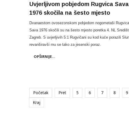
Uvjerljivom pobjedom Rugvica Sava
1976 skočila na šesto mjesto
Dvanaestom ovosezonskom pobjedom nogometaši Rugvic
Sava 1976 skočili su na šesto mjesto poretka 4. NL Središ
Zagreb. S uvjerljivih 5:1 Rugvičani su kod kuće porazili Slun
revanširavši mu se tako za jesenski poraz.
OPŠIRNIJE...
Početak
Pret
5
6
7
8
9
Kraj