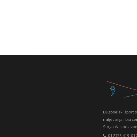
Dugoselski šport s
natjecanja i biti c
Stoga Vas pozivamo 
01 2753 419, 01 