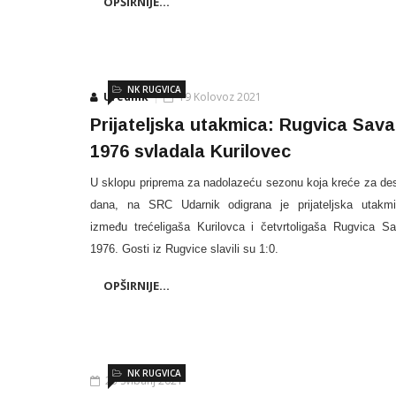
OPŠIRNIJE...
NK RUGVICA
Urednik
19 Kolovoz 2021
Prijateljska utakmica: Rugvica Sava
1976 svladala Kurilovec
U sklopu priprema za nadolazeću sezonu koja kreće za de
dana, na SRC Udarnik odigrana je prijateljska utakm
između trećeligaša Kurilovca i četvrtoligaša Rugvica S
1976. Gosti iz Rugvice slavili su 1:0.
OPŠIRNIJE...
NK RUGVICA
23 Svibanj 2021