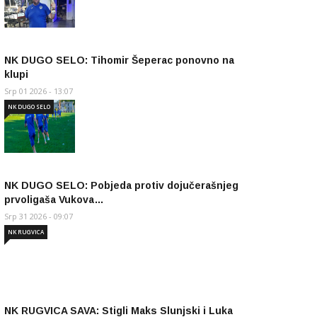
NK DUGO SELO: Tihomir Šeperac ponovno na
klupi
Srp 01 2026 - 13:07
NK DUGO SELO
NK DUGO SELO: Pobjeda protiv dojučerašnjeg
prvoligaša Vukova…
Srp 31 2026 - 09:07
NK RUGVICA
NK RUGVICA SAVA: Stigli Maks Slunjski i Luka