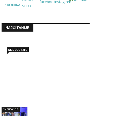
NAJČITANIJE
NK DUGO SELO
NK DUGO SELO: Marko Nujić novi
sportski direktor
Lip 19 2026 - 12:06
NK DUGO SELO