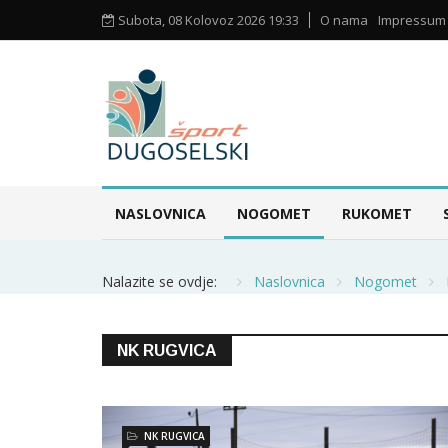
Subota, 08 Kolovoz 2026 19:33
O nama
Impressum
NASLOVNICA
NOGOMET
RUKOMET
Nalazite se ovdje:
Naslovnica
Nogomet
NK RUGVICA
NK RUGVICA