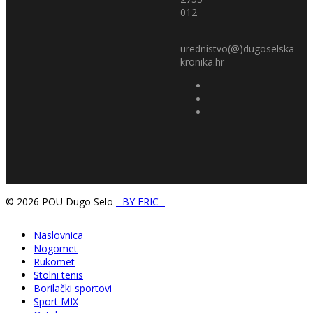
012
urednistvo(@)dugoselska-
kronika.hr
© 2026 POU Dugo Selo
- BY FRIC -
Naslovnica
Nogomet
Rukomet
Stolni tenis
Borilački sportovi
Sport MIX