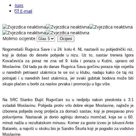
Ispis
E-mail
Molimo ocijenite
Nogometaši Rugvica Save i u 24. kolu 4. NL nastavili su pobjednički niz,
koji je došao do desete pobjede u nizu. Uz to, sastav trenera Igora
Kovačevića za poraz ne zna od 9. kola i poraza u Kutini, upravo od
Moslavine. Od tada pa do danas Rugvica Sava gorčinu poraza nije osjetila
u narednih petnaest utakmica te se svi u klubu, nadaju kako će taj niz
potrajati i u narednih šest utakmica, jer svaki gubitak bodova može biti
skupo plaćen u borbi za naslov prvaka i promociju u ligu više.
Na SRC Stanko Đujić Rugvičani su u nedjelju nakon preokreta s 3:1
svladali Moslavinu. Pobjeda protiv vrlo dobre ekipe Moslavine, najteže je
izborena pobjeda ovog proljeća za domaći sastav, koji je prespavao prvo
poluvrijeme. Nastavak je donio agilniju domaću momčad, koja se u 60.
minuti našla u rezultatskom minusu. Korner za goste izveo je iskusni Ante
Batarelo, a najviši u skoku bio je Sandro Škurla koji je pogodio za vodstvo
Moslavine.