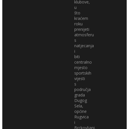
klubove,
u
što
kraćem
roku
prenijeti
atmosferu
s
natjecanja
i
biti
centralno
mjesto
sportskih
vijesti
s
područja
grada
Dugog
Sela,
općine
Rugvica
i
Brckovljani.