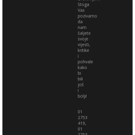
Stoga
Vas
pozivamo
da
nam
šaljete
svoje
vijesti,
kritike
i
pohvale
kako
bi
bili
još
i
bolji!
01
2753
419,
01
2753