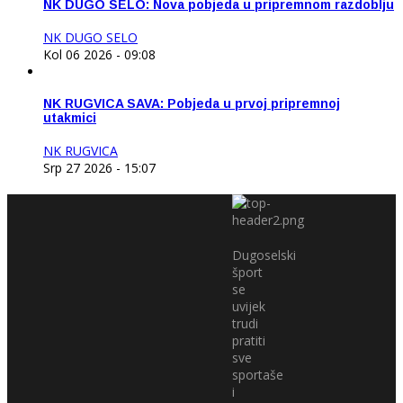
NK DUGO SELO: Nova pobjeda u pripremnom razdoblju
NK DUGO SELO
Kol 06 2026 - 09:08
NK RUGVICA SAVA: Pobjeda u prvoj pripremnoj
utakmici
NK RUGVICA
Srp 27 2026 - 15:07
Dugoselski
šport
se
uvijek
trudi
pratiti
sve
sportaše
i