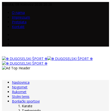
Subota, 08 Kolovoz 2026 20:28
O nama
Impressum
Pretplata
Kontakt
Naslovnica
Nogomet
Rukomet
Stolni tenis
Borilački sportovi
Karate
Taekwondo