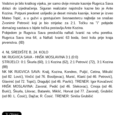
Vodstvo je bilo kratkog vijeka, jer samo dvije minute kasnije Rugvica Sava
dolazi do izjednačenja. Siguran realizator najstrože kazne bio je Ante
Kozina. Potpuni preokret uslijedio je deset minuta kasnije, korner je izveo
Mateo Topić, a u gužvi u gostujućem šesnaestercu najbolje se snašao
Zvonimir Petrović koji je bio strijelac za 2:1. Točku na "i" pobjede
domaćeg sastava s bijele točka postavlja Ante Kozina.
Pobjedom je Rugvica Sava preskočila naftaš Ivanić na vrhu poretka.
Rugvica Sava ima 64, a Naftaš Ivanić 63 boda, šest kola prije kraja
prvenstva. (IĐ)
4. NL SREDIŠTE B, 24. KOLO
NK RUGVICA SAVA - HNŠK MOSLAVINA 3:1 (0:0)
STRIJELCI: 0:1 Škurla (60), 1:1 Kozina (62), 2:1 Petrović (72), 3:1 Kozina
(88)
NK NK RUGVICA SAVA: Kralj, Kozina, Kondres, Puljić, Cetina, Mikulić
(od 82. Lović), Vinčić (od 76. Bosiljevac), Munić, Klarić (od 46. Petrović),
Glavinić (od 72. Topić), Draguljić (od 46. Pavlić). TRENER: Igor Kovačević
HNŠK MOSLAVINA: Zavoral, Pedić (od 46. Slekovac), Crnoja (od 46.
Burić), Škurla, Lilovac, Batarelo, Miklić, Horvat (od 77. Zavoral), Grubišić
(od 80. L. Ćosić), Dajčar, R. Ćosić. TRENER: Siniša Grubišić