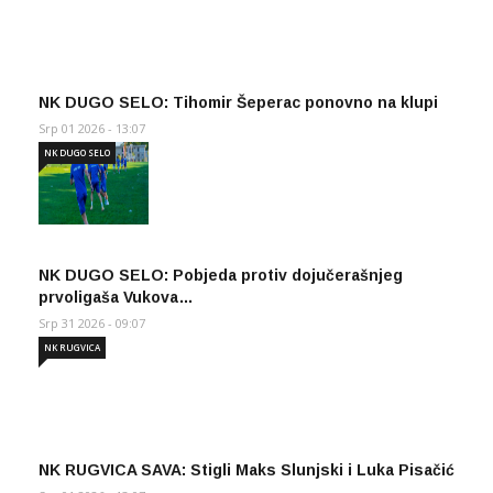
NK DUGO SELO: Tihomir Šeperac ponovno na klupi
Srp 01 2026 - 13:07
NK DUGO SELO
NK DUGO SELO: Pobjeda protiv dojučerašnjeg
prvoligaša Vukova…
Srp 31 2026 - 09:07
NK RUGVICA
NK RUGVICA SAVA: Stigli Maks Slunjski i Luka Pisačić