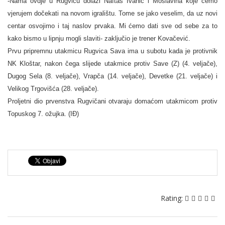
-Nama ovdje u Rugvicu dolazi Naftaš Ivanić i Moslavina koje ćemo
vjerujem dočekati na novom igralištu. Tome se jako veselim, da uz novi
centar osvojimo i taj naslov prvaka. Mi ćemo dati sve od sebe za to
kako bismo u lipnju mogli slaviti- zaključio je trener Kovačević.
Prvu pripremnu utakmicu Rugvica Sava ima u subotu kada je protivnik
NK Kloštar, nakon čega slijede utakmice protiv Save (Z) (4. veljače),
Dugog Sela (8. veljače), Vrapča (14. veljače), Devetke (21. veljače) i
Velikog Trgovišća (28. veljače).
Proljetni dio prvenstva Rugvičani otvaraju domaćom utakmicom protiv
Topuskog 7. ožujka. (IĐ)
Rating: