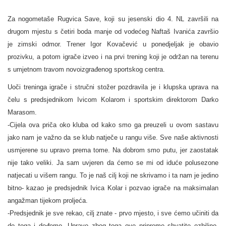
Za nogometaše Rugvica Save, koji su jesenski dio 4. NL završili na
drugom mjestu s četiri boda manje od vodećeg Naftaš Ivanića završio
je zimski odmor. Trener Igor Kovačević u ponedjeljak je obavio
prozivku, a potom igrače izveo i na prvi trening koji je održan na terenu
s umjetnom travom novoizgrađenog sportskog centra.
Uoči treninga igrače i stručni stožer pozdravila je i klupska uprava na
čelu s predsjednikom Ivicom Kolarom i sportskim direktorom Darko
Marasom.
-Cijela ova priča oko kluba od kako smo ga preuzeli u ovom sastavu
jako nam je važno da se klub natječe u rangu više. Sve naše aktivnosti
usmjerene su upravo prema tome. Na dobrom smo putu, jer zaostatak
nije tako veliki. Ja sam uvjeren da ćemo se mi od iduće polusezone
natjecati u višem rangu. To je naš cilj koji ne skrivamo i ta nam je jedino
bitno- kazao je predsjednik Ivica Kolar i pozvao igrače na maksimalan
angažman tijekom proljeća.
-Predsjednik je sve rekao, cilj znate - prvo mjesto, i sve ćemo učiniti da
do toga i dođemo. Upravo zbog toga ove pripreme shvatite ozbiljno-