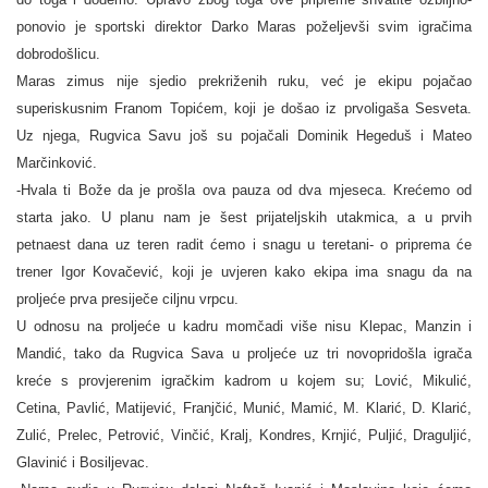
ponovio je sportski direktor Darko Maras poželjevši svim igračima
dobrodošlicu.
Maras zimus nije sjedio prekriženih ruku, već je ekipu pojačao
superiskusnim Franom Topićem, koji je došao iz prvoligaša Sesveta.
Uz njega, Rugvica Savu još su pojačali Dominik Hegeduš i Mateo
Marčinković.
-Hvala ti Bože da je prošla ova pauza od dva mjeseca. Krećemo od
starta jako. U planu nam je šest prijateljskih utakmica, a u prvih
petnaest dana uz teren radit ćemo i snagu u teretani- o priprema će
trener Igor Kovačević, koji je uvjeren kako ekipa ima snagu da na
proljeće prva presiječe ciljnu vrpcu.
U odnosu na proljeće u kadru momčadi više nisu Klepac, Manzin i
Mandić, tako da Rugvica Sava u proljeće uz tri novopridošla igrača
kreće s provjerenim igračkim kadrom u kojem su; Lović, Mikulić,
Cetina, Pavlić, Matijević, Franjčić, Munić, Mamić, M. Klarić, D. Klarić,
Zulić, Prelec, Petrović, Vinčić, Kralj, Kondres, Krnjić, Puljić, Draguljić,
Glavinić i Bosiljevac.