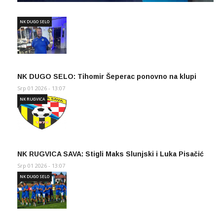
NK DUGO SELO
NK DUGO SELO: Tihomir Šeperac ponovno na klupi
Srp 01 2026 - 13:07
NK RUGVICA
NK RUGVICA SAVA: Stigli Maks Slunjski i Luka Pisačić
Srp 01 2026 - 13:07
NK DUGO SELO