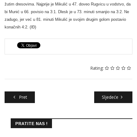
žutim dresovima. Najprije je Mikulić u 47. doveo Rugvicu u vodstvo, da
bi Munić u 66. povisio na 3:1. Dlesk je u 73. minuti smanjio na 3:2. Ne
zadugo, jer već u 81. minuti Mikulić je svojim drugim golom postavio
konačnih 4:2. (IĐ)
Rating:
Pret
Sljedeće
PRATITE NAS !