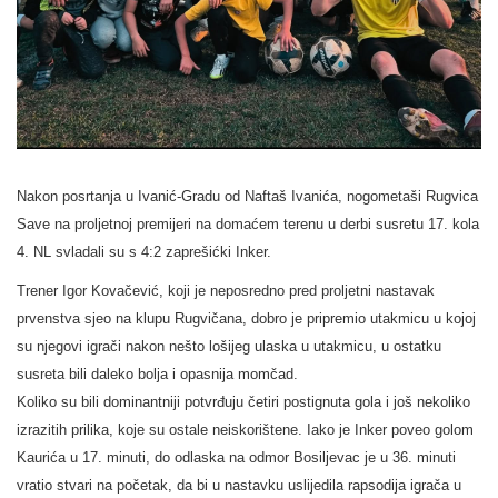
Nakon posrtanja u Ivanić-Gradu od Naftaš Ivanića, nogometaši Rugvica
Save na proljetnoj premijeri na domaćem terenu u derbi susretu 17. kola
4. NL svladali su s 4:2 zaprešićki Inker.
Trener Igor Kovačević, koji je neposredno pred proljetni nastavak
prvenstva sjeo na klupu Rugvičana, dobro je pripremio utakmicu u kojoj
su njegovi igrači nakon nešto lošijeg ulaska u utakmicu, u ostatku
susreta bili daleko bolja i opasnija momčad.
Koliko su bili dominantniji potvrđuju četiri postignuta gola i još nekoliko
izrazitih prilika, koje su ostale neiskorištene. Iako je Inker poveo golom
Kaurića u 17. minuti, do odlaska na odmor Bosiljevac je u 36. minuti
vratio stvari na početak, da bi u nastavku uslijedila rapsodija igrača u