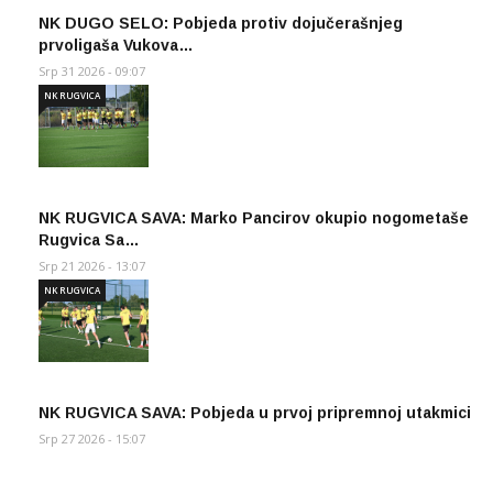
NK DUGO SELO: Pobjeda protiv dojučerašnjeg
prvoligaša Vukova…
Srp 31 2026 - 09:07
NK RUGVICA
NK RUGVICA SAVA: Marko Pancirov okupio nogometaše
Rugvica Sa…
Srp 21 2026 - 13:07
NK RUGVICA
NK RUGVICA SAVA: Pobjeda u prvoj pripremnoj utakmici
Srp 27 2026 - 15:07