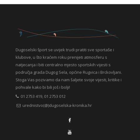
Dugoselski šport se uvijek trudi pratiti sve sportaše i
klubove, u što kraćem roku prenijeti atmosferu s
natjecanja i biti centralno mjesto sportskih vijesti s
područja grada Dugog Sela, općine Rugvica i Brckovljani.
Stoga Vas pozivamo da nam šaljete svoje vijesti, kritike i
pohvale kako bi bili još i bolji!
01 2753 419, 01 2753 012
urednistvo(@)dugoselska-kronika.hr