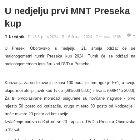
U nedjelju prvi MNT Preseka
kup
Urednik
16 Srpanj 2024
16 Srpanj 2024
Hitova: 1368
U Preseki Oborovskoj u nedjelju, 21. srpnja održat će se
malonogometni turnir Preseka kup 2024. Turnir će se održati na
malonogometnom igralištu kod DVD-a Preseka.
Kotizacija za sudjelovanje iznosi 100 eura, sistem igre je 5+1, a svoju
ekipu možete prijaviti kod Ivice (091/608-5301) i Ivana (099/445-2088).
Za tri prvoplasirane momčadi osigurane su novčane nagrade - prvo
mjesto 50 posto od kotizacije, drugo mjesto 30 posto od kotizacije i
treće mjesto 20 posto od kotizacije.
Izvlačenje parova održat će se 20. srpnja u DVD-u Preseka Oborovska
u 19 sati.