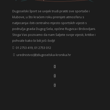
Dugoselski šport se uvijek trudi pratiti sve sportaše i
klubove, u što kraćem roku prenijeti atmosferu s
natjecanja i biti centralno mjesto sportskih vijesti s
područja grada Dugog Sela, općine Rugvica i Brckovljani.
Stoga Vas pozivamo da nam šaljete svoje vijesti, kritike i
pohvale kako bi bili još i bolji!
01 2753 419, 01 2753 012
urednistvo(@)dugoselska-kronika.hr