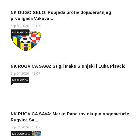
NK DUGO SELO: Pobjeda protiv dojučerašnjeg
prvoligaša Vukova…
Srp 31 2026 - 09:07
NK RUGVICA
NK RUGVICA SAVA: Stigli Maks Slunjski i Luka Pisačić
Srp 01 2026 - 13:07
NK RUGVICA
NK RUGVICA SAVA: Marko Pancirov okupio nogometaše
Rugvica Sa…
Srp 21 2026 - 13:07
NK DUGO SELO