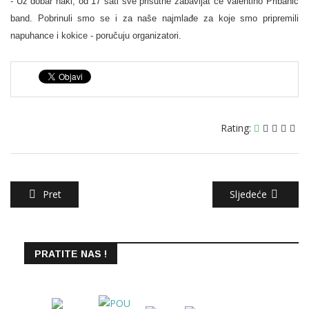
- Uz dobar hakl, od 17 sati sve prisutne zabavljat će Valentino Pribanić
band. Pobrinuli smo se i za naše najmlađe za koje smo pripremili
napuhance i kokice - poručuju organizatori.
Rating:
Pret
Sljedeće
PRATITE NAS !