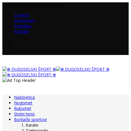
Nedjelja, 09 Kolovoz 2026 05:51
O nama
Impressum
Pretplata
Kontakt
Naslovnica
Nogomet
Rukomet
Stolni tenis
Borilački sportovi
Karate
Taekwondo