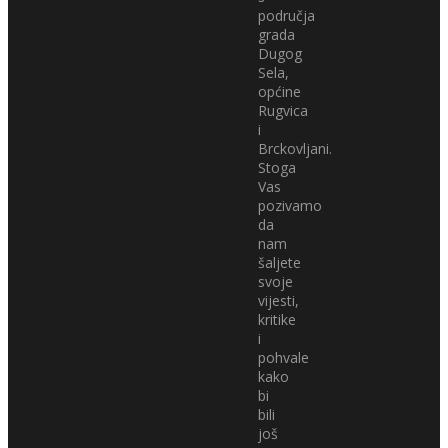
područja
grada
Dugog
Sela,
općine
Rugvica
i
Brckovljani.
Stoga
Vas
pozivamo
da
nam
šaljete
svoje
vijesti,
kritike
i
pohvale
kako
bi
bili
još