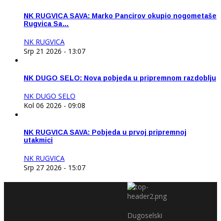
NK RUGVICA SAVA: Marko Pancirov okupio nogometaše
Rugvica Sa…
NK RUGVICA
Srp 21 2026 - 13:07
NK DUGO SELO: Nova pobjeda u pripremnom razdoblju
NK DUGO SELO
Kol 06 2026 - 09:08
NK RUGVICA SAVA: Pobjeda u prvoj pripremnoj
utakmici
NK RUGVICA
Srp 27 2026 - 15:07
Dugoselski