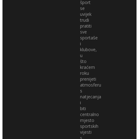
šport
se
uvijek
trudi
pratiti
sve
sportaše
i
klubove,
u
što
kraćem
roku
prenijeti
atmosferu
s
natjecanja
i
biti
centralno
mjesto
sportskih
vijesti
s