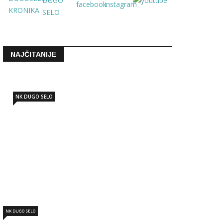
NAJČITANIJE
NK DUGO SELO
NK DUGO SELO: Marko Nujić novi
sportski direktor
Lip 19 2026 - 12:06
NK DUGO SELO