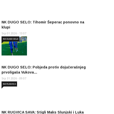
NK DUGO SELO: Tihomir Šeperac ponovno na
klupi
Srp 01 2026 - 13:07
NK DUGO SELO
NK DUGO SELO: Pobjeda protiv dojučerašnjeg
prvoligaša Vukova…
Srp 31 2026 - 09:07
NK RUGVICA
NK RUGVICA SAVA: Stigli Maks Slunjski i Luka