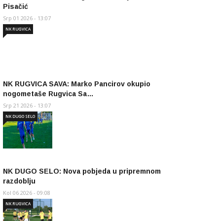
Pisačić
Srp 01 2026 - 13:07
NK RUGVICA
NK RUGVICA SAVA: Marko Pancirov okupio
nogometaše Rugvica Sa…
Srp 21 2026 - 13:07
NK DUGO SELO
NK DUGO SELO: Nova pobjeda u pripremnom
razdoblju
Kol 06 2026 - 09:08
NK RUGVICA