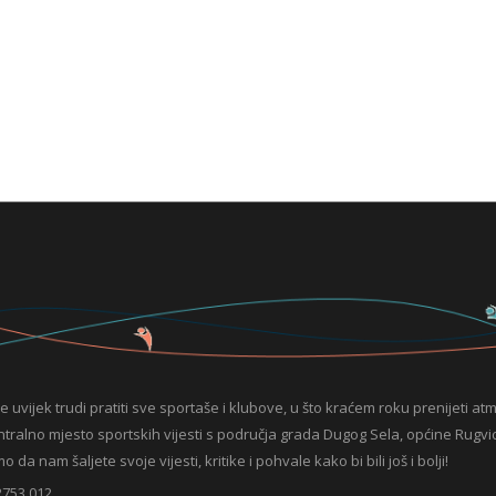
e uvijek trudi pratiti sve sportaše i klubove, u što kraćem roku prenijeti at
entralno mjesto sportskih vijesti s područja grada Dugog Sela, općine Rugvic
da nam šaljete svoje vijesti, kritike i pohvale kako bi bili još i bolji!
2753 012