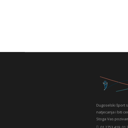
Dugoselski šport s
natjecanja i biti c
Stoga Vas pozivamo 
01 2753 419, 01 