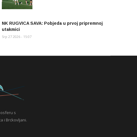
NK RUGVICA SAVA: Pobjeda u prvoj pripremnoj
utakmici
Srp 27 2026 - 15:07
mosferu s
a i Brckovljani.