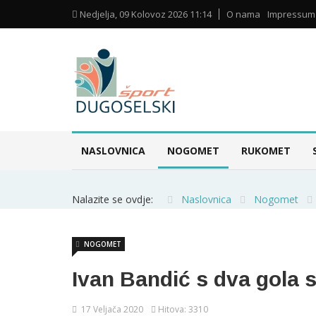
Nedjelja, 09 Kolovoz 2026 11:14
O nama
Impressum
NASLOVNICA
NOGOMET
RUKOMET
Nalazite se ovdje:
Naslovnica
Nogomet
NOGOMET
Ivan Bandić s dva gola 
17 Veljača 2020
Hitova: 3310