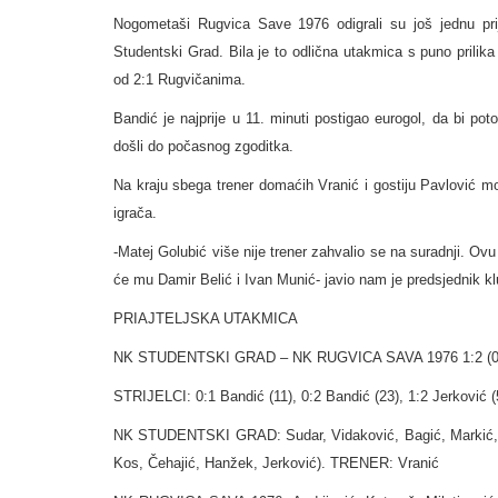
Nogometaši Rugvica Save 1976 odigrali su još jednu prija
Studentski Grad. Bila je to odlična utakmica s puno prilika
od 2:1 Rugvičanima.
Bandić je najprije u 11. minuti postigao eurogol, da bi p
došli do počasnog zgoditka.
Na kraju sbega trener domaćih Vranić i gostiju Pavlović mo
igrača.
-Matej Golubić više nije trener zahvalio se na suradnji. O
će mu Damir Belić i Ivan Munić- javio nam je predsjednik kl
PRIAJTELJSKA UTAKMICA
NK STUDENTSKI GRAD – NK RUGVICA SAVA 1976 1:2 (0
STRIJELCI: 0:1 Bandić (11), 0:2 Bandić (23), 1:2 Jerković (
NK STUDENTSKI GRAD: Sudar, Vidaković, Bagić, Markić, Špo
Kos, Čehajić, Hanžek, Jerković). TRENER: Vranić