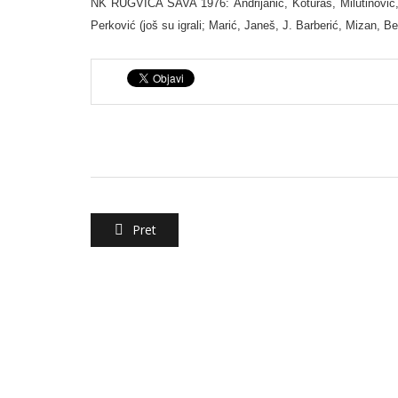
NK RUGVICA SAVA 1976: Andrijanić, Koturaš, Milutinović, 
Perković (još su igrali; Marić, Janeš, J. Barberić, Mizan, 
Pret