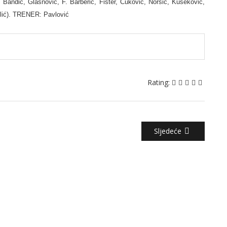
Bandić, Glasnović, F. Barberić, Fišter, Čuković, Noršić, Kušeković,
Belić). TRENER: Pavlović
Rating:
Sljedeće