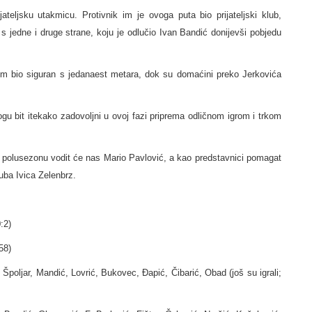
teljsku utakmicu. Protivnik im je ovoga puta bio prijateljski klub,
 s jedne i druge strane, koju je odlučio Ivan Bandić donijevši pobjedu
otom bio siguran s jedanaest metara, dok su domaćini preko Jerkovića
gu bit itekako zadovoljni u ovoj fazi priprema odličnom igrom i trkom
vu polusezonu vodit će nas Mario Pavlović, a kao predstavnici pomagat
uba Ivica Zelenbrz.
:2)
58)
ljar, Mandić, Lovrić, Bukovec, Đapić, Čibarić, Obad (još su igrali;