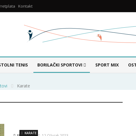
Pretplata
Kontakt
STOLNI TENIS
BORILAČKI SPORTOVI
SPORT MIX
OS
tovi
Karate
KARATE
Urednik
12 Ožujak 2023