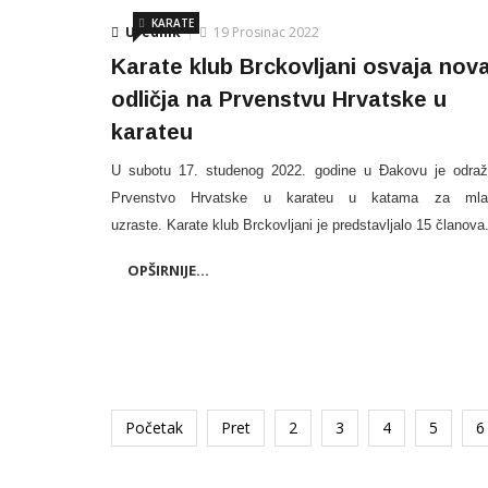
KARATE
Urednik
19 Prosinac 2022
Karate klub Brckovljani osvaja nov
odličja na Prvenstvu Hrvatske u
karateu
U subotu 17. studenog 2022. godine u Đakovu je odra
Prvenstvo Hrvatske u karateu u katama za mla
uzraste.
Karate klub Brckovljani je predstavljalo 15 članova
OPŠIRNIJE...
Početak
Pret
2
3
4
5
6