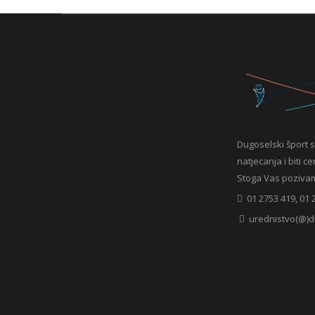
Dugoselski šport s
natjecanja i biti c
Stoga Vas pozivamo 
01 2753 419, 01 
urednistvo(@)d