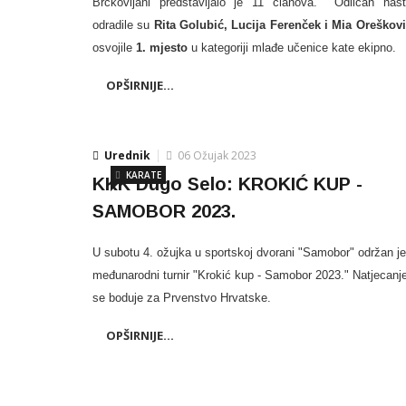
Brckovljani predstavljalo je 11 članova.
Odličan nas
odradile su
Rita Golubić, Lucija Ferenček i Mia Oreškov
osvojile
1. mjesto
u kategoriji mlađe učenice kate ekipno.
OPŠIRNIJE...
Urednik
06 Ožujak 2023
KARATE
KKK Dugo Selo: KROKIĆ KUP -
SAMOBOR 2023.
U subotu 4. ožujka u sportskoj dvorani "Samobor" održan je
međunarodni turnir "Krokić kup - Samobor 2023." Natjecanj
se boduje za Prvenstvo Hrvatske.
OPŠIRNIJE...