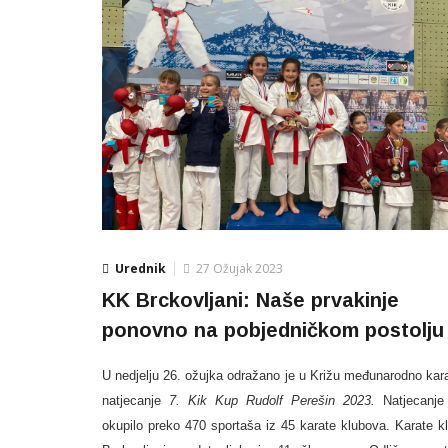
Urednik
27 Ožujak 2023
KK Brckovljani: Naše prvakinje
ponovno na pobjedničkom postolju
U nedjelju 26. ožujka odražano je u Križu međunarodno kar
natjecanje
7. Kik Kup Rudolf Perešin 2023.
Natjecanje
okupilo preko 470 sportaša iz 45 karate klubova.
Karate k