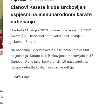
Članovi Karate kluba Brckovljani
uspješni na međunarodnom karate
natjecanju
2. Grand
U subotu 11. ožujka 2023. godine odražan je
karate fun
– međunarodno karate natjecanje u
Jelkovcu, Zagreb.
Na natjecanju je sudjelovalo 57 klubova i preko 500
natjecatelja.
Karate klub Brckovljani predstavljalo je 17
članova.
U vrlo jakoj konkurenciji, 10 natjecatelja iz
Karate kluba Brckovljani osvojilo je odličja.
OPŠIRNIJE...
ate
 je
lub