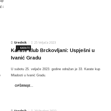
tup
ić
i
Urednik
25 Veljača 2023
KARATE
Karate klub Brckovljani: Uspješni u
Ivanić Gradu
U subotu 25. veljače 2023. godine odražan je 33. Karate kup
e
Mladosti u Ivanić Gradu.
OPŠIRNIJE...
Urednik
29 Studeni 2022