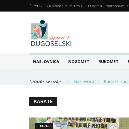
Petak, 07 Kolovoz 2026 12:53
O nama
Impressum
NASLOVNICA
NOGOMET
RUKOMET
Nalazite se ovdje:
Naslovnica
Borilački spor
KARATE
KARATE