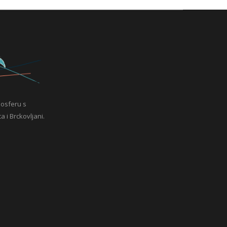
mosferu s
a i Brckovljani.