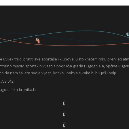
e uvijek trudi pratiti sve sportaše i klubove, u što kraćem roku prenijeti at
entralno mjesto sportskih vijesti s područja grada Dugog Sela, općine Rugvic
da nam šaljete svoje vijesti, kritike i pohvale kako bi bili još i bolji!
2753 012
ugoselska-kronika.hr