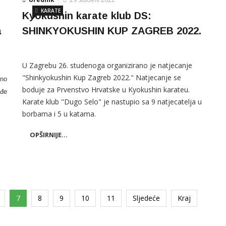
KARATE
Kyokushin karate klub DS:
a
SHINKYOKUSHIN KUP ZAGREB 2022.
U Zagrebu 26. studenoga organizirano je natjecanje
"Shinkyokushin Kup Zagreb 2022." Natjecanje se
žno
boduje za Prvenstvo Hrvatske u Kyokushin karateu.
đe
Karate klub "Dugo Selo" je nastupio sa 9 natjecatelja u
.
borbama i 5 u katama.
OPŠIRNIJE...
7
8
9
10
11
Sljedeće
Kraj