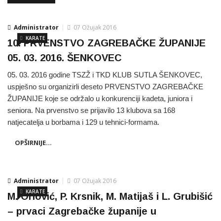
Administrator
07 Ožujak 2016
KARATE
10. PRVENSTVO ZAGREBAČKE ŽUPANIJE
05. 03. 2016. ŠENKOVEC
05. 03. 2016 godine TSZŽ i TKD KLUB SUTLA ŠENKOVEC,
uspješno su organizirli deseto PRVENSTVO ZAGREBAČKE
ŽUPANIJE koje se održalo u konkurenciji kadeta, juniora i
seniora. Na prvenstvo se prijavilo 13 klubova sa 168
natjecatelja u borbama i 129 u tehnici-formama.
OPŠIRNIJE...
Administrator
07 Ožujak 2016
KARATE
M. Orlović, P. Krsnik, M. Matijaš i L. Grubišić
– prvaci Zagrebačke županije u