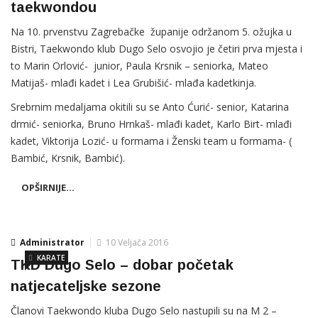
taekwondou
Na 10. prvenstvu Zagrebačke županije održanom 5. ožujka u
Bistri, Taekwondo klub Dugo Selo osvojio je četiri prva mjesta i
to Marin Orlović- junior, Paula Krsnik – seniorka, Mateo
Matijaš- mlađi kadet i Lea Grubišić- mlađa kadetkinja.
Srebrnim medaljama okitili su se Anto Ćurić- senior, Katarina
drmić- seniorka, Bruno Hrnkaš- mlađi kadet, Karlo Birt- mlađi
kadet, Viktorija Lozić- u formama i Ženski team u formama- (
Bambić, Krsnik, Bambić).
OPŠIRNIJE...
Administrator
10 Veljača 2016
KARATE
TKD Dugo Selo – dobar početak
natjecateljske sezone
Članovi Taekwondo kluba Dugo Selo nastupili su na M 2 –