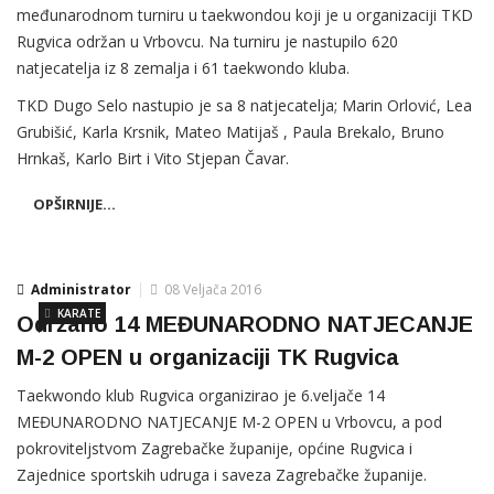
međunarodnom turniru u taekwondou koji je u organizaciji TKD
Rugvica održan u Vrbovcu. Na turniru je nastupilo 620
natjecatelja iz 8 zemalja i 61 taekwondo kluba.
TKD Dugo Selo nastupio je sa 8 natjecatelja; Marin Orlović, Lea
Grubišić, Karla Krsnik, Mateo Matijaš , Paula Brekalo, Bruno
Hrnkaš, Karlo Birt i Vito Stjepan Čavar.
OPŠIRNIJE...
Administrator
08 Veljača 2016
KARATE
Održano 14 MEĐUNARODNO NATJECANJE
M-2 OPEN u organizaciji TK Rugvica
Taekwondo klub Rugvica organizirao je 6.veljače 14
MEĐUNARODNO NATJECANJE M-2 OPEN u Vrbovcu, a pod
pokroviteljstvom Zagrebačke županije, općine Rugvica i
Zajednice sportskih udruga i saveza Zagrebačke županije.