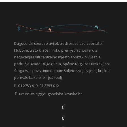
Dugoselski šport se uvijek trudi pratiti sve sportaše i
klubove, u što kraćem roku prenijeti atmosferu s
natjecanja i biti centralno mjesto sportskih vijesti s
područja grada Dugog Sela, općine Rugvica i Brckovljani.
Stoga Vas pozivamo da nam šaljete svoje vijesti, kritike i
pohvale kako bi bili još i bolji!
01 2753 419, 01 2753 012
urednistvo(@)dugoselska-kronika.hr