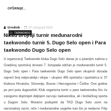
OPŠIRNIJE...
Urednik
07 Listopad 2023
TAEKWONDO
Nikad brojniji turnir međunarodni
taekwondo turnir 5. Dugo Selo open i Para
taekwondo Dugo Selo open
U organizaciji Taekwondo kluba Dugo Selo danas je u jutarnjim satima u
Gradskoj sportskoj dvorani 7. listopada održan je međunarodni turnir 5.
Dugo Selo open i Para taekwondo Dugo Selo open okupivši dosada
najveći broj natjecatelja i ekipa – ukupno 465 sportaša i sportašica iz 37
klubova Hrvatske, Slovenije, Bosne i Hercegovine i Češke. Ove godine
po prvi puta dugoselski Klub organizira turnir u para taekwondou što će
zasigurno doprinijeti daljnjem razvoju taekwondoa, ali i borilačkog sporta
u Dugom Selu. Moramo podsjetiti da TKD Dugo Selo osim na
nacionalnoj razini, niže i međunarodne uspjehe kao što je nedavno Filip