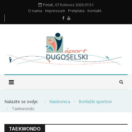
Petak, 07 Kolovoz 2026 01:51
O nama
Impressum
Pretplata
Kontakt
Nalazite se ovdje:
Naslovnica
Borilački sportovi
Taekwondo
TAEKWONDO