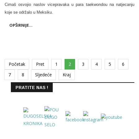
Cimaš osvojio naslov vicepravaka u para taekwondou na natjecanju
koje se održalo u Meksiku.
OPŠIRNIJE...
Početak
Pret
1
2
3
4
5
6
7
8
Sljedeće
Kraj
PRATITE NAS !