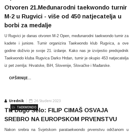
Otvoren 21.Međunarodni taekwondo turnir
M-2 u Rugvici - više od 450 natjecatelja u
borbi za medalje
U Rugvici je danas otvoren M-2 Open, međunarodni taekwondo turnir za
kadete i juniore. Turnir organizira Taekwondo klub Rugvica, a ove
godine doživio je svoje 21. izdanje. Kako nas je izvijestio predsjednik
Taekwondo kluba Rugvica Darko Hrdan, turnir je okupio 453 natjecatelja
iz pet zemlja: Hrvatske, BiH, Slovenije, Slovačke i Mađarske.
OPŠIRNIJE...
Urednik
26 Studeni 2023
TAEKWONDO
TK Dugo Selo: FILIP CIMAŠ OSVAJA
SREBRO NA EUROPSKOM PRVENSTVU
Nakon srebra na Svjetskom parataekwondo prvenstvu održanom u