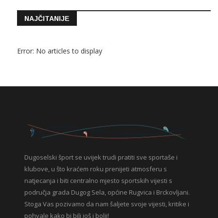
NAJČITANIJE
Error: No articles to display
Dugoselski šport se uvijek trudi pratiti sve sportaše i
klubove, u što kraćem roku prenijeti atmosferu s
natjecanja i biti centralno mjesto sportskih vijesti s
područja grada Dugog Sela, općine Rugvica i Brckovljani.
Stoga Vas pozivamo da nam šaljete svoje vijesti, kritike i
pohvale kako bi bili još i bolji!