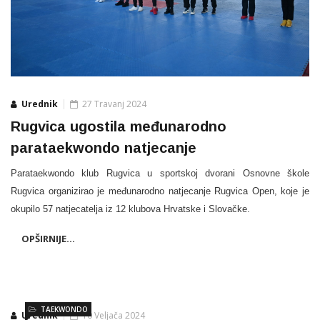
Urednik
27 Travanj 2024
Rugvica ugostila međunarodno
parataekwondo natjecanje
Parataekwondo klub Rugvica u sportskoj dvorani Osnovne škole
Rugvica organizirao je međunarodno natjecanje Rugvica Open, koje je
okupilo 57 natjecatelja iz 12 klubova Hrvatske i Slovačke.
OPŠIRNIJE...
TAEKWONDO
Urednik
10 Veljača 2024