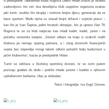
A predsjednik Taekwondo kluba Rugvica Darko Hrdan izrazio je osobito
zadovoljstvo što već dva desetljeća klub uspješno organizira ovakav
jaki turnir, osobito što okuplja i motivira brojnu djecu, generacije da se
bave sportom. Među njima su stasali brojni državni i svjetski pravci –
kao što je Ivan Šapina, jedini hrvatski olimpijac, bio je upravo član TK
Rugvica te se za klub natjecao kao mlađi kadet, kadet, junior i na
početku seniorske karijere. „Seniori odlaze na kraju iz ovakvih malih
klubova jer nemaju sparing partnera, a i zbog skromnih financijskih
uvjeta bez stipendija mnogi talenti odluče potražiti bolju budućnost u
jačim klubovima“, kazao je predsjednik Hrdan.
Turnir se održava u školskoj sportskoj dvorani, te se ovim putem
pozivaju građani do dođu i podrže mlade juniore i kadete u njihovim
cjelodnevnim borbama. Ulaz je slobodan.
Tekst i fotografije: Iva Grgić Ozimec