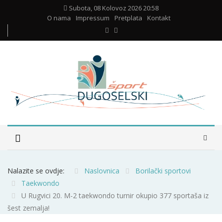
Subota, 08 Kolovoz 2026 20:58
O nama
Impressum
Pretplata
Kontakt
Nalazite se ovdje:
Naslovnica
Borilački sportovi
Taekwondo
U Rugvici 20. M-2 taekwondo turnir okupio 377 sportaša iz
šest zemalja!