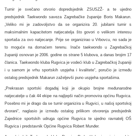
Turnir je svečano otvorio dopredsjednik ZSUSZŽ- a te ujedno
predsjednik Taekwondo saveza Zagrebačke županije Boris Makarun.
„Veliko mi je zadovoljstvo da se organizira 20. jubilarni turnir s
maksimalnim kapacitetom natjecatelja što govori o velikom interesu
sportaša za ovo natjecanje. Prije se organizirao u Vrbovcu, no sada je
to moguće na domaćem terenu. Inače taekwondo u Zagrebačkoj
županiji osnovan je 2006. godine os strane 5 klubova, a danas brojim 17
članica. Taekwondo kluba Rugvica je vodeći klub u Zagrebačkoj županiji
i u samom je vrhu sportskih uspjeha i kvalitete“, poručio je između
ostalog predsjednik Makarun zaželjevši puno uspjeha sportašima.
„Prekrasan sportski događaj koji je okupio brojne međunarodne
natjecatelje u čak 44 ekipe na najljepši način promovira općinu Rugvica.
Posebno mi je drago da se turnir organizira u Rugvici, u našoj sportskoj
dvorani“, naglasio je između ostalog prilikom otvorenja predsjednik
Zajednice sportskih udruga općine Rugvica te ujedno ravnatelj OŠ
Rugvica i predstavnik Općine Rugvica Robert Munđer.