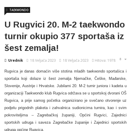
TAEKWONDO
U Rugvici 20. M-2 taekwondo
turnir okupio 377 sportaša iz
šest zemalja!
Urednik
18 Veljača 2023
18 Veljača 2023
Hitova: 1978
Rugvica je danas domaćin više stotina mladih taekwondo sportašica i
sportaša koji dolaze iz šest zemalja Njemačke, Češke, Mađarske,
Slovenije, Austrije i Hrvatske. Jubilarni 20. M-2 turnir juniora i kadeta u
organizaciji Taekwondo klub Rugvica održava se u sportskoj dvorani OŠ
Rugvica, a prije samog početka organizirano je svečano otvorenje uz
podjelu prigodnih plaketa i zahvalnica sudionicima turnira, kao i svim
pokroviteljima – Zagrebačkoj županiji, Općini Rugvici, Zajednici
sportskih udruga i saveza Zagrebačke županije i Zajednici sportskih
udruga općine Rugvica.