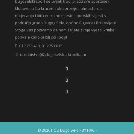
Dugoselski šport se uvijek trudi pratiti sve sportaše i
klubove, u što kraćem roku prenijeti atmosferu s
natjecanja i biti centralno mjesto sportskih vijesti s
područja grada Dugog Sela, općine Rugvica i Brckovljani.
Stoga Vas pozivamo da nam šaljete svoje vijesti, kritike i
pohvale kako bi bili još i bolji!
01 2753 419, 01 2753 012
urednistvo(@)dugoselska-kronika.hr
© 2026 POU Dugo Selo
- BY FRIC -